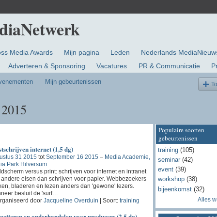
oss Media Awards
Mijn pagina
Leden
Nederlands MediaNieuw
Adverteren & Sponsoring
Vacatures
PR & Communicatie
P
evenementen
Mijn gebeurtenissen
T
 2015
Populaire soorten
gebeurtenissen
tschrijven internet (1,5 dg)
training
(105)
ustus 31 2015
tot
September 16 2015
–
Media Academie,
seminar
(42)
ia Park Hilversum
event
(39)
dscherm versus print: schrijven voor internet en intranet
t andere eisen dan schrijven voor papier. Webbezoekers
workshop
(38)
en, bladeren en lezen anders dan 'gewone' lezers.
bijeenkomst
(32)
eer besluit de 'surf
…
Alles 
rganiseerd door
Jacqueline Overduin
| Soort:
training
getteren en onderhandelen voor producers (2,5 dg)