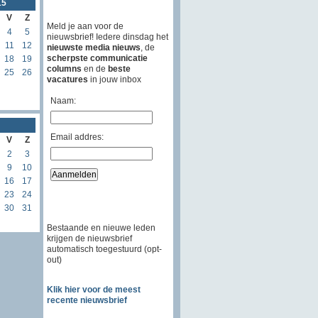
15
V
Z
Meld je aan voor de
4
5
nieuwsbrief! Iedere dinsdag het
11
12
nieuwste media nieuws
, de
scherpste communicatie
18
19
columns
en de
beste
25
26
vacatures
in jouw inbox
Naam:
Email addres:
V
Z
2
3
9
10
16
17
23
24
30
31
Bestaande en nieuwe leden
krijgen de nieuwsbrief
automatisch toegestuurd (opt-
out)
Klik hier voor de meest
recente nieuwsbrief