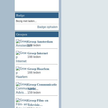
Badge
Bezig met laden...
Badge ophalen
Groepen
Groep Amsterdam
229 leden
Groep Internet
198 leden
Groep Haarlem
166 leden
Groep Communicatie
Advis…
159 leden
Groep Film- en
Televisie…