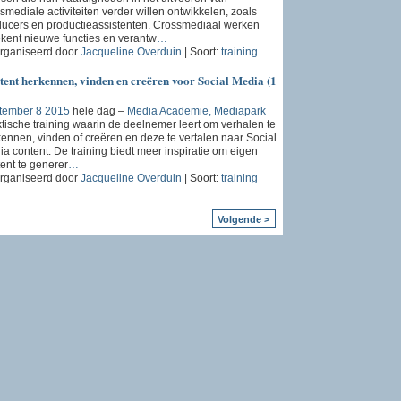
smediale activiteiten verder willen ontwikkelen, zoals
ucers en productieassistenten. Crossmediaal werken
kent nieuwe functies en verantw
…
rganiseerd door
Jacqueline Overduin
| Soort:
training
ent herkennen, vinden en creëren voor Social Media (1
tember 8 2015
hele dag –
Media Academie, Mediapark
tische training waarin de deelnemer leert om verhalen te
ennen, vinden of creëren en deze te vertalen naar Social
a content. De training biedt meer inspiratie om eigen
ent te generer
…
rganiseerd door
Jacqueline Overduin
| Soort:
training
Volgende >