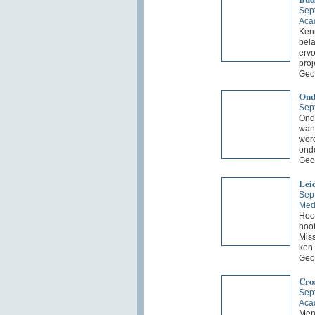
Sep
Aca
Ken
bela
ervo
proj
Geo
Ond
Sep
Onde
wann
word
ond
Geo
Leid
Sep
Med
Hoof
hoof
Miss
kon 
Geo
Cro
Sep
Aca
Mens