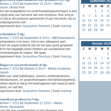
September
20
tember 1 2015
tot
September 15 2015
–
Media
Z
M
D
W
D
demie, Media Park
nis van budgetteren en onderhandelingsvermogen is een
1
2
3
ngrijk deel van het werk van een producer. Hoe zorg je
6
7
8
9
10
or dat je als producer gedurende of aan het einde van je
13
14
15
16
17
ect/programma niet
…
20
21
22
23
24
rganiseerd door
Jacqueline Overduin
| Soort:
training
27
28
29
30
erhandelen (2 dg)
tember 7 2015
tot
September 8 2015
–
MEDIAacademie
rhandelen is te leren. Het is een uitdagend spel
Oktober
2015
eer de regels bekend zijn en het spel goed gespeeld
Z
M
D
W
D
t! In het dagelijks leven hebben we voortdurend met
erhandelingen te maken. We gaan
…
1
rganiseerd door
Jacqueline Overduin
| Soort:
training
4
5
6
7
8
11
12
13
14
15
inggeven aan professionals (6 dg)
18
19
20
21
22
tember 7 2015
tot
Oktober 6 2015
–
Media Academie,
iapark
25
26
27
28
29
den van (staf-)afdelingen, seniors, eindredacteuren,
dredacteuren, en projectmanagers met lijnbevoegdheid.
chien dacht je dat je het leidinggeven wel naast je werk
doen, en valt dat
…
rganiseerd door
Jacqueline Overduin
| Soort:
training
ssmediaal produceren (3 dg)
tember 7 2015
tot
September 21 2015
–
Media
demie, Mediapark
en die hun vaardigheden in het uitvoeren van