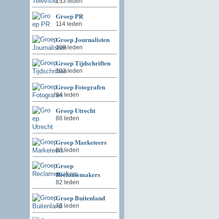
153 leden
Groep PR
114 leden
Groep Journalisten
109 leden
Groep Tijdschriften
103 leden
Groep Fotografen
94 leden
Groep Utrecht
88 leden
Groep Marketeers
83 leden
Groep
Reclamemakers
82 leden
Groep Buitenland
76 leden