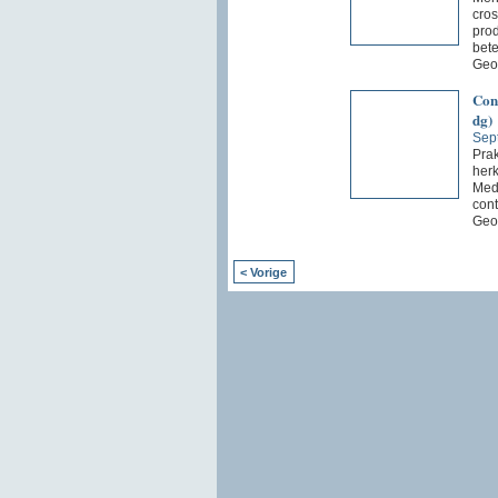
cros
prod
bete
Geo
Cont
dg)
Sep
Prak
herk
Medi
cont
Geo
< Vorige