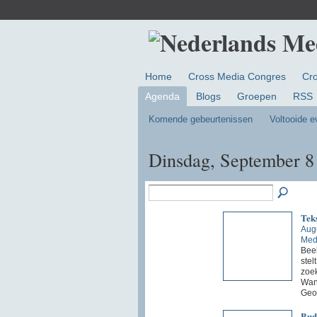
Home
Cross Media Congres
Cr
Agenda
Blogs
Groepen
RSS
Komende gebeurtenissen
Voltooide 
Dinsdag, September 8
Teks
Aug
Med
Beel
stel
zoek
Wann
Geo
Bud