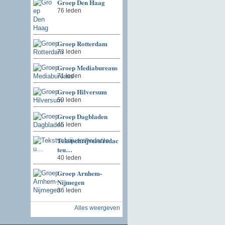
Groep Den Haag
76 leden
Groep Rotterdam
73 leden
Groep Mediabureaus
71 leden
Groep Hilversum
59 leden
Groep Dagbladen
45 leden
Tekstschrijvers/redac
teu…
40 leden
Groep Arnhem-
Nijmegen
36 leden
Alles weergeven