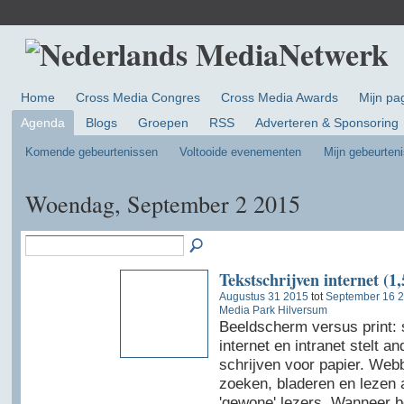
Home
Cross Media Congres
Cross Media Awards
Mijn pa
Agenda
Blogs
Groepen
RSS
Adverteren & Sponsoring
Komende gebeurtenissen
Voltooide evenementen
Mijn gebeurten
Woendag, September 2 2015
Tekstschrijven internet (1,
Augustus 31 2015
tot
September 16 
Media Park Hilversum
Beeldscherm versus print: 
internet en intranet stelt a
schrijven voor papier. We
zoeken, bladeren en lezen 
'gewone' lezers. Wanneer be