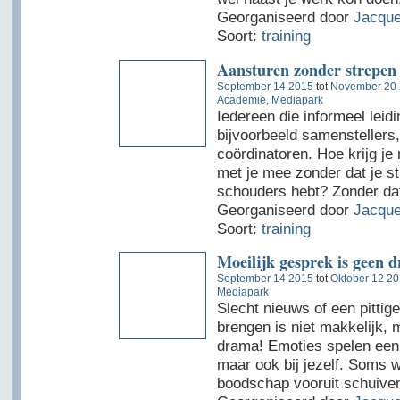
Georganiseerd door
Jacque
Soort:
training
Aansturen zonder strepen 
September 14 2015
tot
November 20
Academie, Mediapark
Iedereen die informeel leidi
bijvoorbeeld samenstellers
coördinatoren. Hoe krijg j
met je mee zonder dat je st
schouders hebt? Zonder dat
Georganiseerd door
Jacque
Soort:
training
Moeilijk gesprek is geen d
September 14 2015
tot
Oktober 12 2
Mediapark
Slecht nieuws of een pitti
brengen is niet makkelijk,
drama! Emoties spelen een r
maar ook bij jezelf. Soms wi
boodschap vooruit schuiven