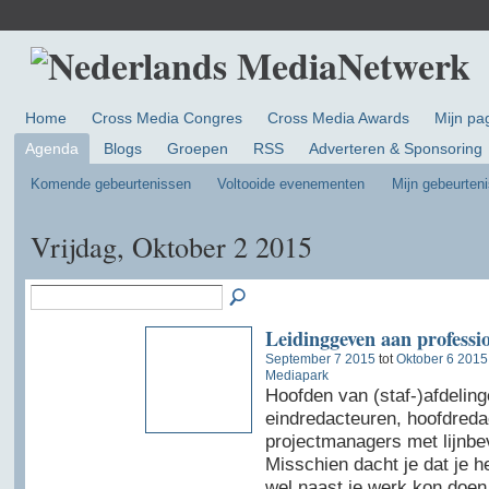
Home
Cross Media Congres
Cross Media Awards
Mijn pa
Agenda
Blogs
Groepen
RSS
Adverteren & Sponsoring
Komende gebeurtenissen
Voltooide evenementen
Mijn gebeurten
Vrijdag, Oktober 2 2015
Leidinggeven aan professio
September 7 2015
tot
Oktober 6 2015
Mediapark
Hoofden van (staf-)afdeling
eindredacteuren, hoofdreda
projectmanagers met lijnbe
Misschien dacht je dat je h
wel naast je werk kon doen,