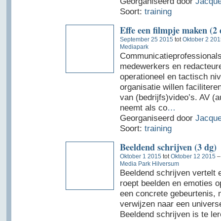
Georganiseerd door
Jacque
Soort:
training
Effe een filmpje maken (2 
September 25 2015
tot
Oktober 2 201
Mediapark
Communicatieprofessionals
medewerkers en redacteure
operationeel en tactisch ni
organisatie willen facilitere
van (bedrijfs)video’s. AV (a
neemt als co
…
Georganiseerd door
Jacque
Soort:
training
Beeldend schrijven (3 dg)
Oktober 1 2015
tot
Oktober 12 2015
Media Park Hilversum
Beeldend schrijven vertelt 
roept beelden en emoties op
een concrete gebeurtenis, 
verwijzen naar een universe
Beeldend schrijven is te le