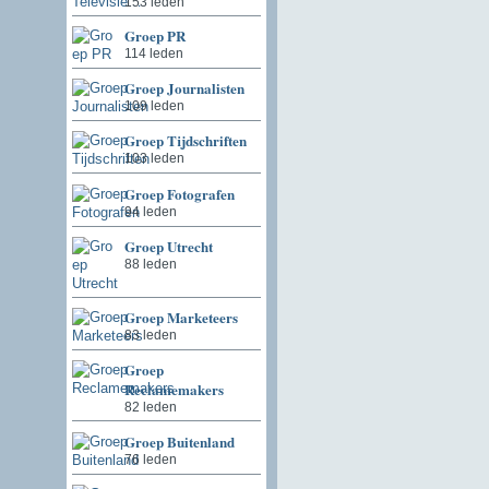
153 leden
Groep PR
114 leden
Groep Journalisten
109 leden
Groep Tijdschriften
103 leden
Groep Fotografen
94 leden
Groep Utrecht
88 leden
Groep Marketeers
83 leden
Groep
Reclamemakers
82 leden
Groep Buitenland
76 leden