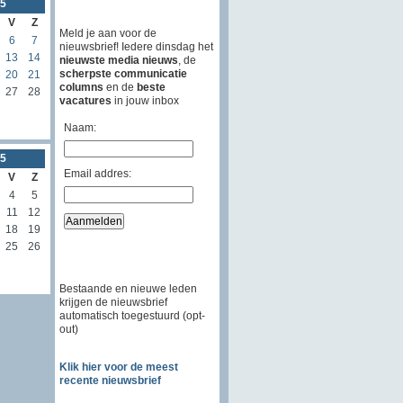
5
V
Z
Meld je aan voor de
6
7
nieuwsbrief! Iedere dinsdag het
13
14
nieuwste media nieuws
, de
scherpste communicatie
20
21
columns
en de
beste
27
28
vacatures
in jouw inbox
Naam:
5
Email addres:
V
Z
4
5
11
12
18
19
25
26
Bestaande en nieuwe leden
krijgen de nieuwsbrief
automatisch toegestuurd (opt-
out)
Klik hier voor de meest
recente nieuwsbrief