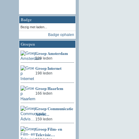
Badge
Bezig met laden...
Badge ophalen
Groepen
Groep Amsterdam
229 leden
Groep Internet
198 leden
Groep Haarlem
166 leden
Groep Communicatie
Advis…
159 leden
Groep Film- en
Televisie…