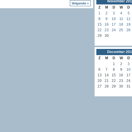
November
201
Volgende >
Z
M
D
W
D
1
2
3
4
5
8
9
10
11
12
15
16
17
18
19
22
23
24
25
26
29
30
December
201
Z
M
D
W
D
1
2
3
6
7
8
9
10
13
14
15
16
17
20
21
22
23
24
27
28
29
30
31