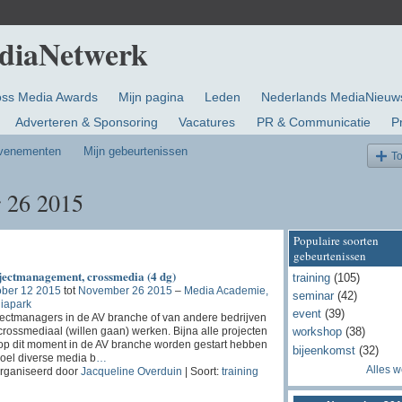
oss Media Awards
Mijn pagina
Leden
Nederlands MediaNieuw
Adverteren & Sponsoring
Vacatures
PR & Communicatie
P
evenementen
Mijn gebeurtenissen
T
 26 2015
Populaire soorten
gebeurtenissen
jectmanagement, crossmedia (4 dg)
training
(105)
ober 12 2015
tot
November 26 2015
–
Media Academie,
seminar
(42)
iapark
event
(39)
ectmanagers in de AV branche of van andere bedrijven
crossmediaal (willen gaan) werken. Bijna alle projecten
workshop
(38)
op dit moment in de AV branche worden gestart hebben
bijeenkomst
(32)
doel diverse media b
…
Alles 
rganiseerd door
Jacqueline Overduin
| Soort:
training