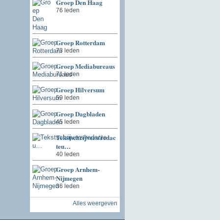
Groep Den Haag
76 leden
Groep Rotterdam
73 leden
Groep Mediabureaus
71 leden
Groep Hilversum
59 leden
Groep Dagbladen
45 leden
Tekstschrijvers/redac
teu…
40 leden
Groep Arnhem-
Nijmegen
36 leden
Alles weergeven