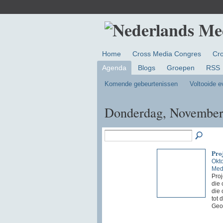
Home
Cross Media Congres
Cr
Agenda
Blogs
Groepen
RSS
Komende gebeurtenissen
Voltooide 
Donderdag, November
Pro
Okt
Med
Proj
die 
die 
tot 
Geo