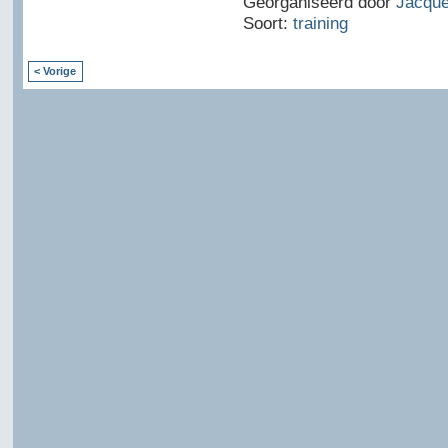
Georganiseerd door
Jacque
Soort:
training
< Vorige