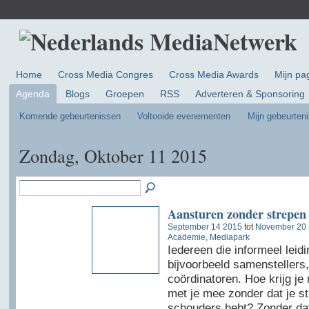
Home
Cross Media Congres
Cross Media Awards
Mijn pa
Agenda
Blogs
Groepen
RSS
Adverteren & Sponsoring
Komende gebeurtenissen
Voltooide evenementen
Mijn gebeurten
Zondag, Oktober 11 2015
Aansturen zonder strepen 
September 14 2015
tot
November 20
Academie, Mediapark
Iedereen die informeel leidi
bijvoorbeeld samenstellers
coördinatoren. Hoe krijg j
met je mee zonder dat je st
schouders hebt? Zonder dat