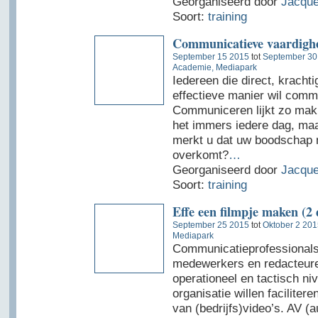
Georganiseerd door
Jacque
Soort:
training
Communicatieve vaardighe
September 15 2015
tot
September 30
Academie, Mediapark
Iedereen die direct, kracht
effectieve manier wil comm
Communiceren lijkt zo makk
het immers iedere dag, ma
merkt u dat uw boodschap 
overkomt?
…
Georganiseerd door
Jacque
Soort:
training
Effe een filmpje maken (2 
September 25 2015
tot
Oktober 2 201
Mediapark
Communicatieprofessionals
medewerkers en redacteure
operationeel en tactisch ni
organisatie willen facilitere
van (bedrijfs)video’s. AV (a