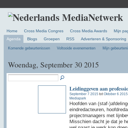
Home
Cross Media Congres
Cross Media Awards
Mijn pa
Agenda
Blogs
Groepen
RSS
Adverteren & Sponsoring
Komende gebeurtenissen
Voltooide evenementen
Mijn gebeurten
Woendag, September 30 2015
Leidinggeven aan professio
September 7 2015
tot
Oktober 6 2015
Mediapark
Hoofden van (staf-)afdeling
eindredacteuren, hoofdreda
projectmanagers met lijnbe
Misschien dacht je dat je h
wel naast je werk kon doen,