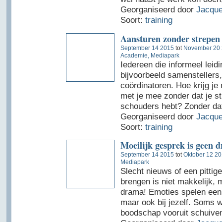
Georganiseerd door
Jacque
Soort:
training
Aansturen zonder strepen 
September 14 2015
tot
November 20
Academie, Mediapark
Iedereen die informeel leidi
bijvoorbeeld samenstellers
coördinatoren. Hoe krijg j
met je mee zonder dat je st
schouders hebt? Zonder dat
Georganiseerd door
Jacque
Soort:
training
Moeilijk gesprek is geen d
September 14 2015
tot
Oktober 12 2
Mediapark
Slecht nieuws of een pitti
brengen is niet makkelijk,
drama! Emoties spelen een r
maar ook bij jezelf. Soms wi
boodschap vooruit schuiven