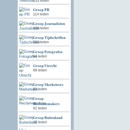
153 leden
Groep PR
114 leden
Groep Journalisten
109 leden
Groep Tijdschriften
103 leden
Groep Fotografen
94 leden
Groep Utrecht
88 leden
Groep Marketeers
83 leden
Groep
Reclamemakers
82 leden
Groep Buitenland
76 leden