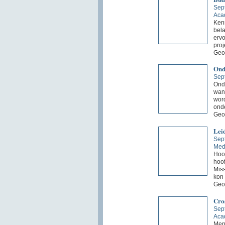
Sep
Aca
Ken
bela
ervo
proj
Geo
Ond
Sep
Onde
wann
word
ond
Geo
Leid
Sep
Med
Hoof
hoof
Miss
kon 
Geo
Cro
Sep
Aca
Mens