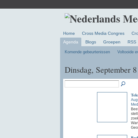
Home
Cross Media Congres
Cr
Agenda
Blogs
Groepen
RSS
Komende gebeurtenissen
Voltooide 
Dinsdag, September 8
Teks
Aug
Med
Beel
stel
zoek
Wann
Geo
Bud