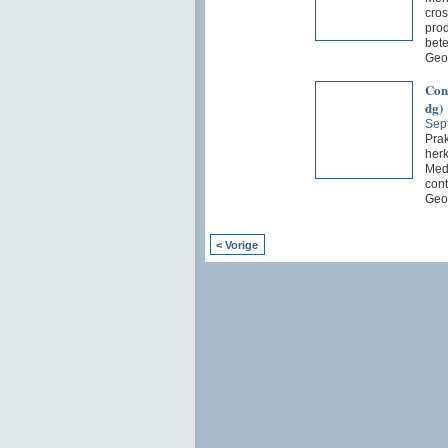
cros
prod
bete
Geo
Cont
dg)
Sep
Prak
herk
Medi
cont
Geo
< Vorige