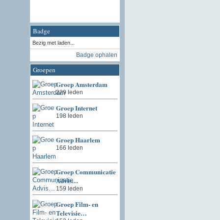
Badge
Bezig met laden...
Badge ophalen
Groepen
Groep Amsterdam
229 leden
Groep Internet
198 leden
Groep Haarlem
166 leden
Groep Communicatie
Advis…
159 leden
Groep Film- en
Televisie…