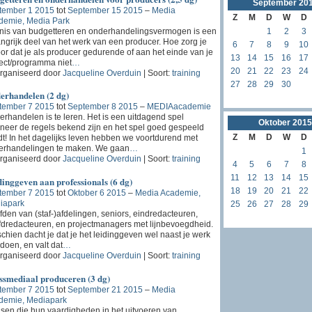
September
20
tember 1 2015
tot
September 15 2015
–
Media
Z
M
D
W
D
demie, Media Park
nis van budgetteren en onderhandelingsvermogen is een
1
2
3
ngrijk deel van het werk van een producer. Hoe zorg je
6
7
8
9
10
or dat je als producer gedurende of aan het einde van je
13
14
15
16
17
ect/programma niet
…
20
21
22
23
24
rganiseerd door
Jacqueline Overduin
| Soort:
training
27
28
29
30
erhandelen (2 dg)
tember 7 2015
tot
September 8 2015
–
MEDIAacademie
rhandelen is te leren. Het is een uitdagend spel
Oktober
2015
eer de regels bekend zijn en het spel goed gespeeld
Z
M
D
W
D
t! In het dagelijks leven hebben we voortdurend met
erhandelingen te maken. We gaan
…
1
rganiseerd door
Jacqueline Overduin
| Soort:
training
4
5
6
7
8
11
12
13
14
15
inggeven aan professionals (6 dg)
18
19
20
21
22
tember 7 2015
tot
Oktober 6 2015
–
Media Academie,
iapark
25
26
27
28
29
den van (staf-)afdelingen, seniors, eindredacteuren,
dredacteuren, en projectmanagers met lijnbevoegdheid.
chien dacht je dat je het leidinggeven wel naast je werk
doen, en valt dat
…
rganiseerd door
Jacqueline Overduin
| Soort:
training
ssmediaal produceren (3 dg)
tember 7 2015
tot
September 21 2015
–
Media
demie, Mediapark
en die hun vaardigheden in het uitvoeren van