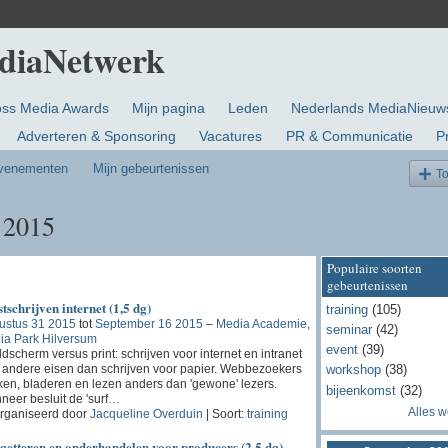
oss Media Awards
Mijn pagina
Leden
Nederlands MediaNieuw
Adverteren & Sponsoring
Vacatures
PR & Communicatie
P
evenementen
Mijn gebeurtenissen
T
 2015
Populaire soorten
gebeurtenissen
tschrijven internet (1,5 dg)
training
(105)
ustus 31 2015
tot
September 16 2015
–
Media Academie,
seminar
(42)
ia Park Hilversum
event
(39)
dscherm versus print: schrijven voor internet en intranet
t andere eisen dan schrijven voor papier. Webbezoekers
workshop
(38)
en, bladeren en lezen anders dan 'gewone' lezers.
bijeenkomst
(32)
eer besluit de 'surf
…
Alles 
rganiseerd door
Jacqueline Overduin
| Soort:
training
getteren en onderhandelen voor producers (2,5 dg)