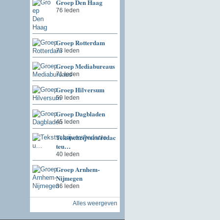
Groep Den Haag
76 leden
Groep Rotterdam
73 leden
Groep Mediabureaus
71 leden
Groep Hilversum
59 leden
Groep Dagbladen
45 leden
Tekstschrijvers/redac
teu…
40 leden
Groep Arnhem-
Nijmegen
36 leden
Alles weergeven