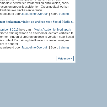
smediale activiteiten verder willen ontwikkelen, zoals
ucers en productieassistenten. Crossmediaal werken
kent nieuwe functies en verantw
…
rganiseerd door
Jacqueline Overduin
| Soort:
training
ent herkennen, vinden en creëren voor Social Media (1
tember 8 2015
hele dag –
Media Academie, Mediapark
tische training waarin de deelnemer leert om verhalen te
ennen, vinden of creëren en deze te vertalen naar Social
a content. De training biedt meer inspiratie om eigen
ent te generer
…
rganiseerd door
Jacqueline Overduin
| Soort:
training
Volgende >