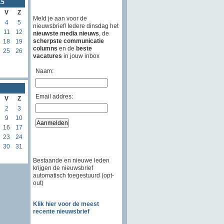
15
V
Z
Meld je aan voor de
4
5
nieuwsbrief! Iedere dinsdag het
11
12
nieuwste media nieuws
, de
scherpste communicatie
18
19
columns
en de
beste
25
26
vacatures
in jouw inbox
Naam:
Email addres:
V
Z
2
3
9
10
16
17
23
24
30
31
Bestaande en nieuwe leden
krijgen de nieuwsbrief
automatisch toegestuurd (opt-
out)
Klik hier voor de meest
recente nieuwsbrief