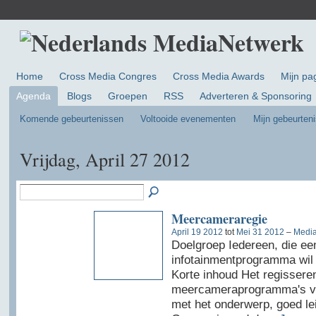
Home
Cross Media Congres
Cross Media Awards
Mijn pa
Agenda
Blogs
Groepen
RSS
Adverteren & Sponsoring
Komende gebeurtenissen
Voltooide evenementen
Mijn gebeurten
Vrijdag, April 27 2012
Meercameraregie
April 19 2012
tot
Mei 31 2012
–
Media
Doelgroep Iedereen, die ee
infotainmentprogramma wil 
Korte inhoud Het regissere
meercameraprogramma's vere
met het onderwerp, goed le