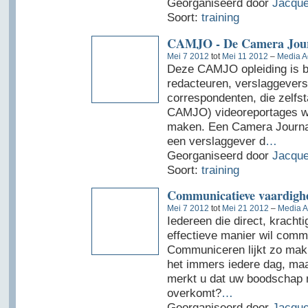
Georganiseerd door
Jacque
Soort:
training
CAMJO - De Camera Jour
Mei 7 2012
tot
Mei 11 2012
–
Media A
Deze CAMJO opleiding is b
redacteuren, verslaggevers
correspondenten, die zelfst
CAMJO) videoreportages wi
maken. Een Camera Journa
een verslaggever d
…
Georganiseerd door
Jacque
Soort:
training
Communicatieve vaardigh
Mei 7 2012
tot
Mei 21 2012
–
Media A
Iedereen die direct, kracht
effectieve manier wil comm
Communiceren lijkt zo makk
het immers iedere dag, ma
merkt u dat uw boodschap 
overkomt?
…
Georganiseerd door
Jacque