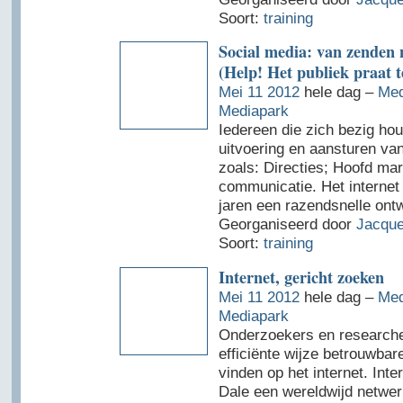
Soort:
training
Social media: van zenden
(Help! Het publiek praat t
Mei 11 2012
hele dag –
Med
Mediapark
Iedereen die zich bezig ho
uitvoering en aansturen va
zoals: Directies; Hoofd mar
communicatie. Het internet 
jaren een razendsnelle ont
Georganiseerd door
Jacque
Soort:
training
Internet, gericht zoeken
Mei 11 2012
hele dag –
Med
Mediapark
Onderzoekers en researche
efficiënte wijze betrouwbare
vinden op het internet. Inte
Dale een wereldwijd netwe