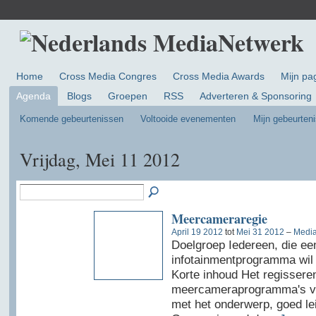
Home
Cross Media Congres
Cross Media Awards
Mijn pa
Agenda
Blogs
Groepen
RSS
Adverteren & Sponsoring
Komende gebeurtenissen
Voltooide evenementen
Mijn gebeurten
Vrijdag, Mei 11 2012
Meercameraregie
April 19 2012
tot
Mei 31 2012
–
Media
Doelgroep Iedereen, die ee
infotainmentprogramma wil 
Korte inhoud Het regissere
meercameraprogramma's vere
met het onderwerp, goed le