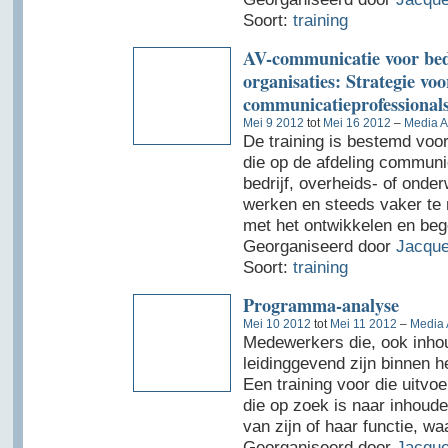
Soort:
training
AV-communicatie voor bed
organisaties: Strategie voo
communicatieprofessional
Mei 9 2012
tot
Mei 16 2012
–
Media A
De training is bestemd voor
die op de afdeling communi
bedrijf, overheids- of onderw
werken en steeds vaker te 
met het ontwikkelen en beg
Georganiseerd door
Jacque
Soort:
training
Programma-analyse
Mei 10 2012
tot
Mei 11 2012
–
Media 
Medewerkers die, ook inhou
leidinggevend zijn binnen h
Een training voor die uitvo
die op zoek is naar inhoude
van zijn of haar functie, wa
Georganiseerd door
Jacque