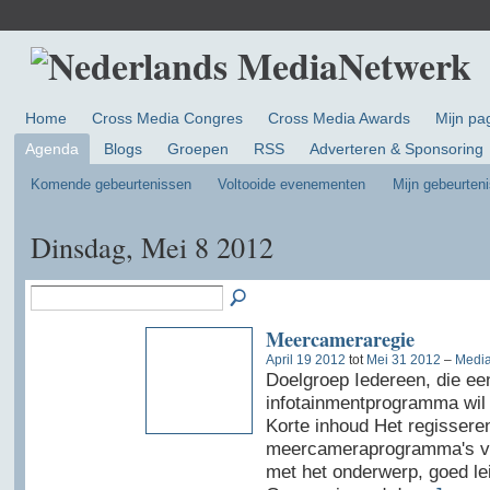
Home
Cross Media Congres
Cross Media Awards
Mijn pa
Agenda
Blogs
Groepen
RSS
Adverteren & Sponsoring
Komende gebeurtenissen
Voltooide evenementen
Mijn gebeurten
Dinsdag, Mei 8 2012
Meercameraregie
April 19 2012
tot
Mei 31 2012
–
Media
Doelgroep Iedereen, die ee
infotainmentprogramma wil 
Korte inhoud Het regissere
meercameraprogramma's vere
met het onderwerp, goed le