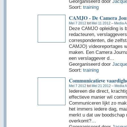
Georganiseerd door
Jacque
Soort:
training
CAMJO - De Camera Jour
Mei 7 2012
tot
Mei 11 2012
–
Media A
Deze CAMJO opleiding is b
redacteuren, verslaggevers
correspondenten, die zelfst
CAMJO) videoreportages wi
maken. Een Camera Journa
een verslaggever d
…
Georganiseerd door
Jacque
Soort:
training
Communicatieve vaardigh
Mei 7 2012
tot
Mei 21 2012
–
Media A
Iedereen die direct, kracht
effectieve manier wil comm
Communiceren lijkt zo makk
het immers iedere dag, ma
merkt u dat uw boodschap 
overkomt?
…
Georganiseerd door
Jacque