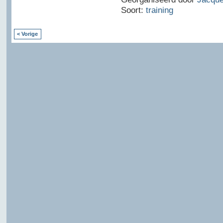
Soort:
training
< Vorige