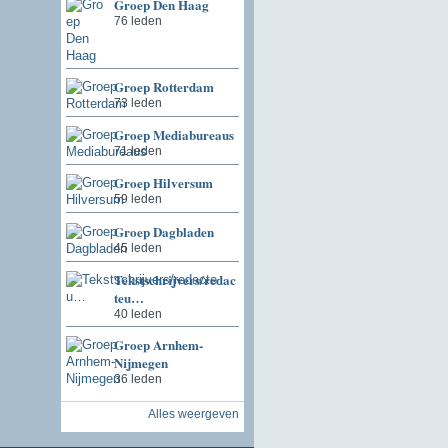
Groep Den Haag
76 leden
Groep Rotterdam
73 leden
Groep Mediabureaus
71 leden
Groep Hilversum
59 leden
Groep Dagbladen
45 leden
Tekstschrijvers/redac
teu…
40 leden
Groep Arnhem-
Nijmegen
36 leden
Alles weergeven