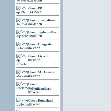
153 leden
Groep PR
114 leden
Groep Journalisten
109 leden
Groep Tijdschriften
103 leden
Groep Fotografen
94 leden
Groep Utrecht
88 leden
Groep Marketeers
83 leden
Groep
Reclamemakers
82 leden
Groep Buitenland
76 leden