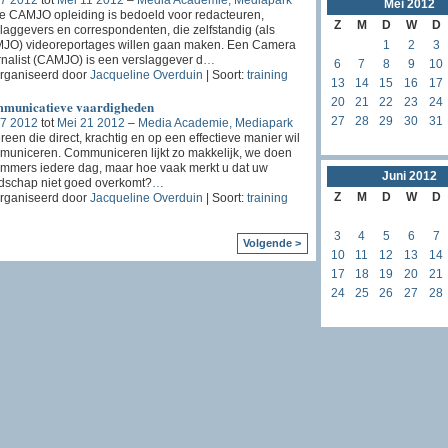
Mei
2012
 CAMJO opleiding is bedoeld voor redacteuren,
Z
M
D
W
D
laggevers en correspondenten, die zelfstandig (als
JO) videoreportages willen gaan maken. Een Camera
1
2
3
nalist (CAMJO) is een verslaggever d
…
6
7
8
9
10
rganiseerd door
Jacqueline Overduin
| Soort:
training
13
14
15
16
17
20
21
22
23
24
municatieve vaardigheden
27
28
29
30
31
 7 2012
tot
Mei 21 2012
–
Media Academie, Mediapark
reen die direct, krachtig en op een effectieve manier wil
uniceren. Communiceren lijkt zo makkelijk, we doen
immers iedere dag, maar hoe vaak merkt u dat uw
Juni
2012
dschap niet goed overkomt?
…
Z
M
D
W
D
rganiseerd door
Jacqueline Overduin
| Soort:
training
3
4
5
6
7
Volgende >
10
11
12
13
14
17
18
19
20
21
24
25
26
27
28