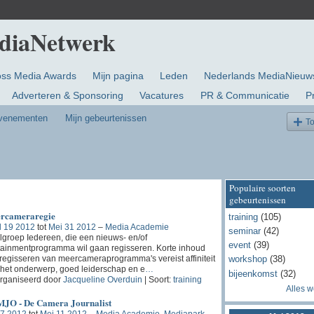
oss Media Awards
Mijn pagina
Leden
Nederlands MediaNieuw
Adverteren & Sponsoring
Vacatures
PR & Communicatie
P
evenementen
Mijn gebeurtenissen
T
Populaire soorten
gebeurtenissen
rcameraregie
training
(105)
l 19 2012
tot
Mei 31 2012
–
Media Academie
seminar
(42)
groep Iedereen, die een nieuws- en/of
event
(39)
tainmentprogramma wil gaan regisseren. Korte inhoud
regisseren van meercameraprogramma's vereist affiniteit
workshop
(38)
het onderwerp, goed leiderschap en e
…
bijeenkomst
(32)
rganiseerd door
Jacqueline Overduin
| Soort:
training
Alles 
JO - De Camera Journalist
 7 2012
tot
Mei 11 2012
–
Media Academie, Mediapark