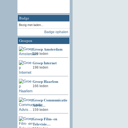
Badge
Bezig met laden...
Badge ophalen
Groepen
Groep Amsterdam
229 leden
Groep Internet
198 leden
Groep Haarlem
166 leden
Groep Communicatie
Advis…
159 leden
Groep Film- en
Televisie…