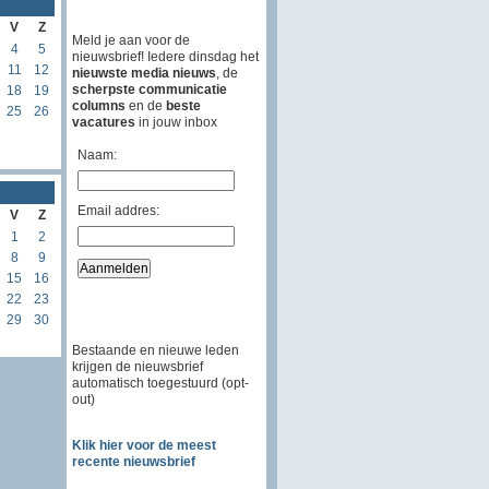
V
Z
Meld je aan voor de
4
5
nieuwsbrief! Iedere dinsdag het
11
12
nieuwste media nieuws
, de
scherpste communicatie
18
19
columns
en de
beste
25
26
vacatures
in jouw inbox
Naam:
Email addres:
V
Z
1
2
8
9
15
16
22
23
29
30
Bestaande en nieuwe leden
krijgen de nieuwsbrief
automatisch toegestuurd (opt-
out)
Klik hier voor de meest
recente nieuwsbrief