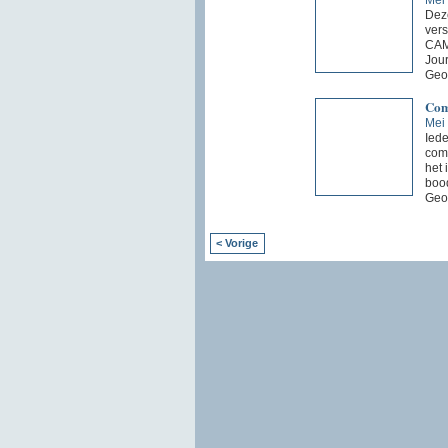
Deze
vers
CAM
Jour
Geo
Com
Mei
Iede
comm
het 
boo
Geo
< Vorige