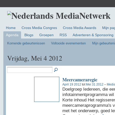
Home
Cross Media Congres
Cross Media Awards
Mijn pa
Agenda
Blogs
Groepen
RSS
Adverteren & Sponsoring
Komende gebeurtenissen
Voltooide evenementen
Mijn gebeurten
Vrijdag, Mei 4 2012
Meercameraregie
April 19 2012
tot
Mei 31 2012
–
Media
Doelgroep Iedereen, die ee
infotainmentprogramma wil 
Korte inhoud Het regissere
meercameraprogramma's vere
met het onderwerp, goed le