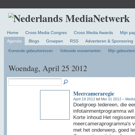
Home
Cross Media Congres
Cross Media Awards
Mijn pa
Agenda
Blogs
Groepen
RSS
Adverteren & Sponsoring
Komende gebeurtenissen
Voltooide evenementen
Mijn gebeurten
Woendag, April 25 2012
Meercameraregie
April 19 2012
tot
Mei 31 2012
–
Media
Doelgroep Iedereen, die ee
infotainmentprogramma wil 
Korte inhoud Het regissere
meercameraprogramma's vere
met het onderwerp, goed le