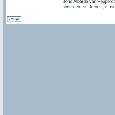
Boris Alberda van Pepperco
ondernemers
,
kennis
,
clust
< Vorige