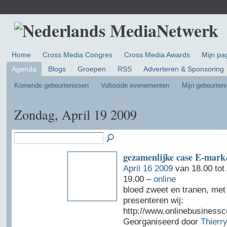
Home
Cross Media Congres
Cross Media Awards
Mijn pa
Agenda
Blogs
Groepen
RSS
Adverteren & Sponsoring
Komende gebeurtenissen
Voltooide evenementen
Mijn gebeurten
Zondag, April 19 2009
gezamenlijke case E-ma
April 16 2009
van 18.00 tot
19.00 –
online
bloed zweet en tranen, met 
presenteren wij:
http://www.onlinebusinessco
Georganiseerd door
Thierry