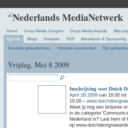
Home
Cross Media Congres
Cross Media Awards
Mijn pa
Agenda
Blogs
Groepen
RSS
Adverteren & Sponsoring
Komende gebeurtenissen
Voltooide evenementen
Mijn gebeurten
Vrijdag, Mei 8 2009
Inschrijving voor Dutch 
April 28 2009
van 18.00 tot
19.00 –
www.dutchdesignaw
Weet jij nog een briljante o
in de categorie 'Communicat
Nederland is? Laat hem of 
op www.dutchdesignawards.