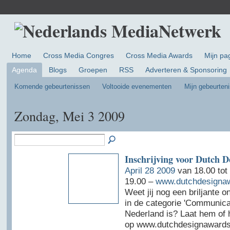
Home
Cross Media Congres
Cross Media Awards
Mijn pa
Agenda
Blogs
Groepen
RSS
Adverteren & Sponsoring
Komende gebeurtenissen
Voltooide evenementen
Mijn gebeurten
Zondag, Mei 3 2009
Inschrijving voor Dutch 
April 28 2009
van 18.00 tot
19.00 –
www.dutchdesignaw
Weet jij nog een briljante o
in de categorie 'Communicat
Nederland is? Laat hem of 
op www.dutchdesignawards.