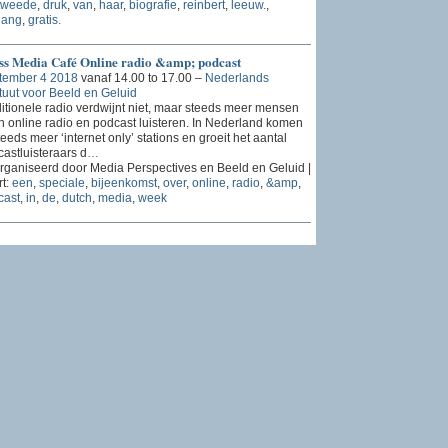
tweede
,
druk
,
van
,
haar
,
biografie
,
reinbert
,
leeuw.
,
gang
,
gratis.
ss Media Café Online radio &amp; podcast
tember 4 2018
vanaf 14.00 to 17.00 –
Nederlands
ituut voor Beeld en Geluid
itionele radio verdwijnt niet, maar steeds meer mensen
 online radio en podcast luisteren. In Nederland komen
teeds meer ‘internet only’ stations en groeit het aantal
astluisteraars d
…
ganiseerd door Media Perspectives en Beeld en Geluid |
t:
een
,
speciale
,
bijeenkomst
,
over
,
online
,
radio
,
&amp
,
cast
,
in
,
de
,
dutch
,
media
,
week