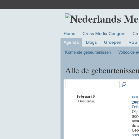
Home
Cross Media Congres
Cr
Agenda
Blogs
Groepen
RSS
Komende gebeurtenissen
Voltooide 
Alle de gebeurtenisse
Februari 5
een 
Donderdag
200
Febr
Of j
dond
avon
de a
Geo
spec