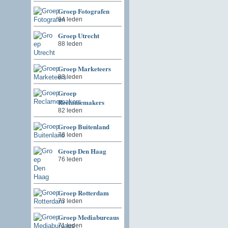
Groep Fotografen
94 leden
Groep Utrecht
88 leden
Groep Marketeers
83 leden
Groep
Reclamemakers
82 leden
Groep Buitenland
76 leden
Groep Den Haag
76 leden
Groep Rotterdam
73 leden
Groep Mediabureaus
71 leden