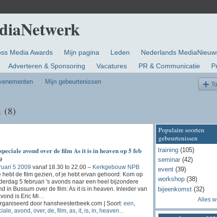
oss Media Awards
Mijn pagina
Leden
Nederlands MediaNieuw
Adverteren & Sponsoring
Vacatures
PR & Communicatie
P
evenementen
Mijn gebeurtenissen
T
n
(8)
Populaire soorten
gebeurtenissen
speciale avond over de film As it is in heaven op 5 feb
training
(105)
9
seminar
(42)
uari 5 2009
vanaf 18.30 to 22.00 –
Kerkgebouw NPB
event
(39)
e hebt de film gezien, of je hebt ervan gehoord: Kom op
workshop
(38)
erdag 5 februari 's avonds naar een heel bijzondere
bijeenkomst
(32)
d in Bussum over de film: As it is in heaven. Inleider van
vond is Eric Mi
…
Alles 
rganiseerd door hansheesterbeek.com | Soort:
een
,
iale
,
avond
,
over
,
de
,
film
,
as
,
it
,
is
,
in
,
heaven...