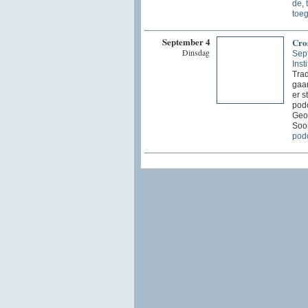
de
,
toe
September 4
Cro
Dinsdag
Sep
Inst
Trad
gaan
er s
podc
Geor
Soor
pod