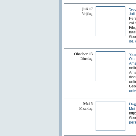
Juli 17
'Soc
Vrijdag
Juli
Pers
zal 
File
haar
Geo
de
,
Oktober 13
Van
Dinsdag
Okt
Ams
onli
Ams
door
onli
Geor
ontw
Mei 3
Dag 
Maandag
Mei
htt
Geor
pers