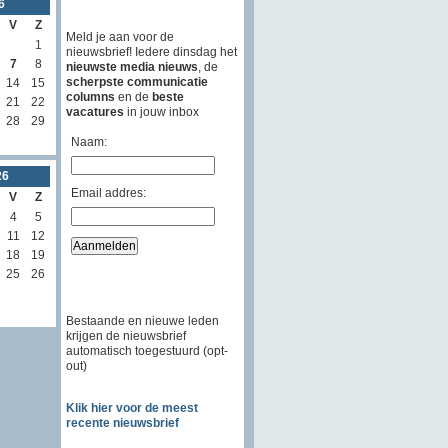
6
V
Z
Meld je aan voor de
1
nieuwsbrief! Iedere dinsdag het
7
8
nieuwste media nieuws
, de
scherpste communicatie
14
15
columns
en de
beste
21
22
vacatures
in jouw inbox
28
29
Naam:
26
Email addres:
V
Z
4
5
11
12
18
19
25
26
Bestaande en nieuwe leden
krijgen de nieuwsbrief
automatisch toegestuurd (opt-
out)
Klik hier voor de meest
recente nieuwsbrief