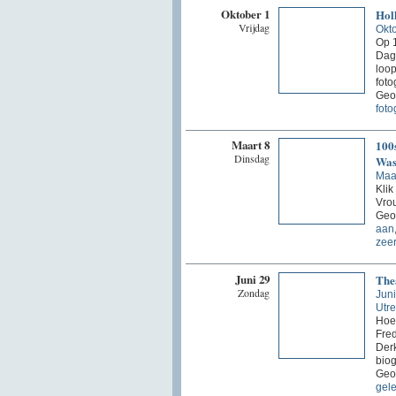
Oktober 1
Holl
Vrijdag
Okt
Op 1
Dag 
loop
foto
Geo
foto
Maart 8
100
Dinsdag
Was
Maa
Klik
Vro
Geor
aan
zeer
Juni 29
The
Zondag
Jun
Utre
Hoe 
Fred
Derk
biog
Geo
gel