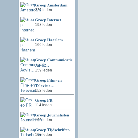
Groep Amsterdam
229 leden
Groep Internet
198 leden
Groep Haarlem
166 leden
Groep Communicatie
Advis…
159 leden
Groep Film- en
Televisie…
153 leden
Groep PR
114 leden
Groep Journalisten
109 leden
Groep Tijdschriften
103 leden