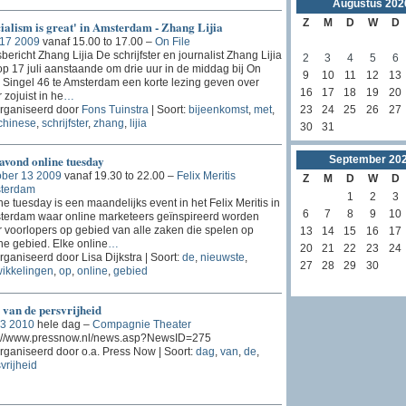
Augustus
202
Z
M
D
W
D
ialism is great' in Amsterdam - Zhang Lijia
 17 2009
vanaf 15.00 to 17.00 –
On File
bericht Zhang Lijia De schrijfster en journalist Zhang Lijia
2
3
4
5
6
op 17 juli aanstaande om drie uur in de middag bij On
9
10
11
12
13
, Singel 46 te Amsterdam een korte lezing geven over
16
17
18
19
20
 zojuist in he
…
23
24
25
26
27
rganiseerd door
Fons Tuinstra
| Soort:
bijeenkomst
,
met
,
chinese
,
schrijfster
,
zhang
,
lijia
30
31
avond online tuesday
September
20
ober 13 2009
vanaf 19.30 to 22.00 –
Felix Meritis
Z
M
D
W
D
terdam
1
2
3
ne tuesday is een maandelijks event in het Felix Meritis in
6
7
8
9
10
terdam waar online marketeers geïnspireerd worden
 voorlopers op gebied van alle zaken die spelen op
13
14
15
16
17
ne gebied. Elke online
…
20
21
22
23
24
ganiseerd door Lisa Dijkstra | Soort:
de
,
nieuwste
,
27
28
29
30
ikkelingen
,
op
,
online
,
gebied
van de persvrijheid
 3 2010
hele dag –
Compagnie Theater
p://www.pressnow.nl/news.asp?NewsID=275
ganiseerd door o.a. Press Now | Soort:
dag
,
van
,
de
,
vrijheid