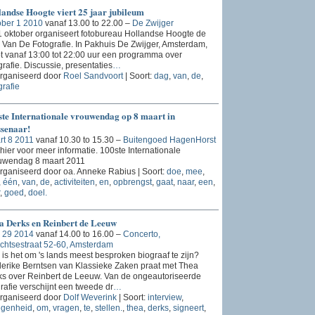
andse Hoogte viert 25 jaar jubileum
ober 1 2010
vanaf 13.00 to 22.00 –
De Zwijger
 oktober organiseert fotobureau Hollandse Hoogte de
Van De Fotografie. In Pakhuis De Zwijger, Amsterdam,
t vanaf 13:00 tot 22:00 uur een programma over
grafie. Discussie, presentaties
…
rganiseerd door
Roel Sandvoort
| Soort:
dag
,
van
,
de
,
grafie
ste Internationale vrouwendag op 8 maart in
senaar!
rt 8 2011
vanaf 10.30 to 15.30 –
Buitengoed HagenHorst
 hier voor meer informatie. 100ste Internationale
uwendag 8 maart 2011
ganiseerd door oa. Anneke Rabius | Soort:
doe
,
mee
,
,
één
,
van
,
de
,
activiteiten
,
en
,
opbrengst
,
gaat
,
naar
,
een
,
,
goed
,
doel.
a Derks en Reinbert de Leeuw
i 29 2014
vanaf 14.00 to 16.00 –
Concerto,
chtsestraat 52-60, Amsterdam
is het om 's lands meest besproken biograaf te zijn?
erike Berntsen van Klassieke Zaken praat met Thea
s over Reinbert de Leeuw. Van de ongeautoriseerde
rafie verschijnt een tweede dr
…
rganiseerd door
Dolf Weverink
| Soort:
interview
,
egenheid
,
om
,
vragen
,
te
,
stellen.
,
thea
,
derks
,
signeert
,