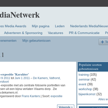
oss Media Awards
Mijn pagina
Leden
Nederlands MediaNieuw
Adverteren & Sponsoring
Vacatures
PR & Communicatie
P
evenementen
Mijn gebeurtenissen
T
11
Populaire soorten
gebeurtenissen
-expositie 'Karakter'
training
(105)
l 9 2011
tot
Juni 1 2011
–
De Kamers, Vathorst,
seminar
(42)
rsfoort
event
(39)
-expositie met als centrale fotoserie portretten van
en uit een bijna verlaten Vlaams dorp. Zie
workshop
(38)
.dekamers.nl.
bijeenkomst
(32)
rganiseerd door
Frans Kanters
| Soort:
expositie
Alles 
Volgende >