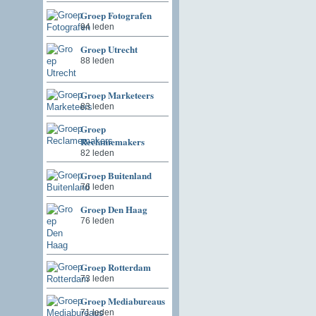
Groep Fotografen
94 leden
Groep Utrecht
88 leden
Groep Marketeers
83 leden
Groep
Reclamemakers
82 leden
Groep Buitenland
76 leden
Groep Den Haag
76 leden
Groep Rotterdam
73 leden
Groep Mediabureaus
71 leden