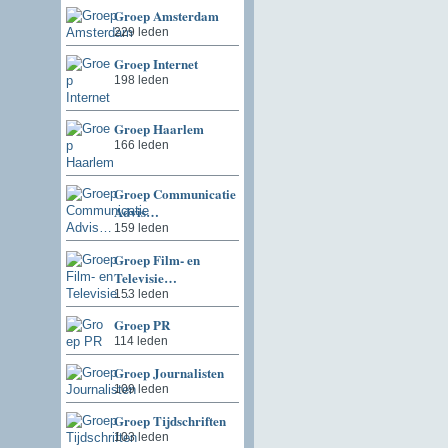
Groep Amsterdam
229 leden
Groep Internet
198 leden
Groep Haarlem
166 leden
Groep Communicatie
Advis…
159 leden
Groep Film- en
Televisie…
153 leden
Groep PR
114 leden
Groep Journalisten
109 leden
Groep Tijdschriften
103 leden