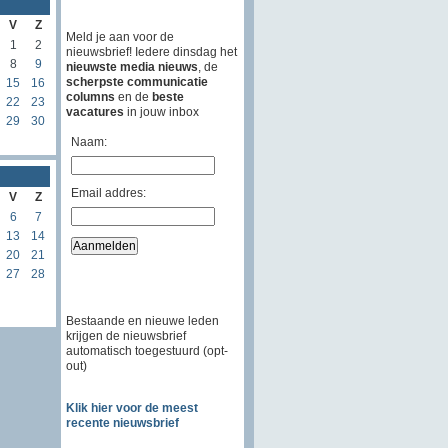
V
Z
Meld je aan voor de
1
2
nieuwsbrief! Iedere dinsdag het
8
9
nieuwste media nieuws
, de
scherpste communicatie
15
16
columns
en de
beste
22
23
vacatures
in jouw inbox
29
30
Naam:
Email addres:
V
Z
6
7
13
14
20
21
27
28
Bestaande en nieuwe leden
krijgen de nieuwsbrief
automatisch toegestuurd (opt-
out)
Klik hier voor de meest
recente nieuwsbrief