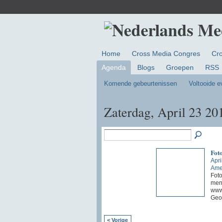
Home
Cross Media Congres
Cr
Agenda
Blogs
Groepen
RSS
Komende gebeurtenissen
Voltooide 
Zaterdag, April 23 20
Foto
Apri
Ame
Foto
mens
www
Geo
< Vorige