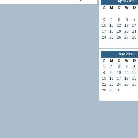
April
2011
Z
M
D
W
D
3
4
5
6
7
10
11
12
13
14
17
18
19
20
21
24
25
26
27
28
Mei
2011
Z
M
D
W
D
1
2
3
4
5
8
9
10
11
12
15
16
17
18
19
22
23
24
25
26
29
30
31