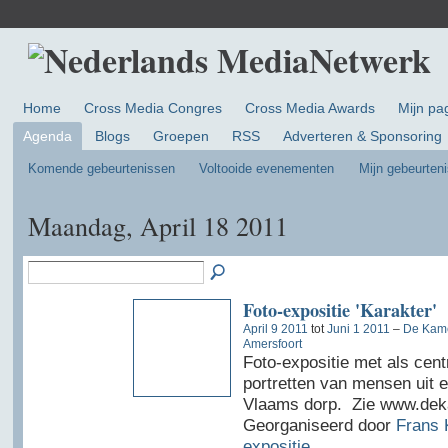
Home
Cross Media Congres
Cross Media Awards
Mijn pa
Agenda
Blogs
Groepen
RSS
Adverteren & Sponsoring
Komende gebeurtenissen
Voltooide evenementen
Mijn gebeurten
Maandag, April 18 2011
Foto-expositie 'Karakter'
April 9 2011
tot
Juni 1 2011
–
De Kame
Amersfoort
Foto-expositie met als cent
portretten van mensen uit e
Vlaams dorp. Zie www.dek
Georganiseerd door
Frans 
expositie