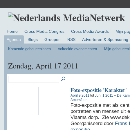
Home
Cross Media Congres
Cross Media Awards
Mijn pa
Agenda
Blogs
Groepen
RSS
Adverteren & Sponsoring
Komende gebeurtenissen
Voltooide evenementen
Mijn gebeurten
Zondag, April 17 2011
Foto-expositie 'Karakter'
April 9 2011
tot
Juni 1 2011
–
De Kame
Amersfoort
Foto-expositie met als cent
portretten van mensen uit e
Vlaams dorp. Zie www.dek
Georganiseerd door
Frans 
expositie