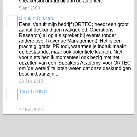
speakerslot draagt bij aan de autoriteit.
5 Apr 2009
Sjoukje Dijkstra
Eens. Vanuit mijn bedrijf (ORTEC) treedt een groot
aantal deskundigen (vakgebied: Operations
Research) al op als spreker bij events (onder
andere over Revenue Management). Het is een
prachtig 'gratis' PR tool, waarmee je indruk maakt
op bestaande, maar ook potentiële klanten. Niet
voor niets ben ik momenteel ook bezig met het
opzetten van een 'Speakers Academy' voor ORTEC
om 'de wereld' te laten weten dat onze deskundigen
beschikbaar zijn...
28 Jan 2010
Ton LUITING
12 Feb 2010