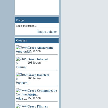
Badge
Bezig met laden...
Badge ophalen
Groepen
Groep Amsterdam
229 leden
Groep Internet
198 leden
Groep Haarlem
166 leden
Groep Communicatie
Advis…
159 leden
Groep Film- en