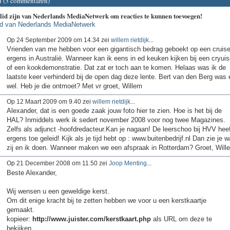
d (3 commentaren)
 lid zijn van Nederlands MediaNetwerk om reacties te kunnen toevoegen!
id van Nederlands MediaNetwerk
Op 24 September 2009 om 14.34 zei
willem rietdijk
...
Vrienden van me hebben voor een gigantisch bedrag geboekt op een cruis
ergens in Australië. Wanneer kan ik eens in ed keuken kijken bij een cryuis
of een kookdemonstratie. Dat zat er toch aan te komen. Helaas was ik de
laatste keer verhinderd bij de open dag deze lente. Bert van den Berg was 
wel. Heb je die ontmoet? Met vr groet, Willem
Op 12 Maart 2009 om 9.40 zei
willem rietdijk
...
Alexander, dat is een goede zaak jouw foto hier te zien. Hoe is het bij de
HAL? Inmiddels werk ik sedert november 2008 voor nog twee Magazines.
Zelfs als adjunct -hoofdredacteur.Kan je nagaan! De leerschoo bij HVV heef
ergens toe geleid! Kijk als je tijd hebt op : www.buitenbedrijf.nl Dan zie je w
zij en ik doen. Wanneer maken we een afspraak in Rotterdam? Groet, Will
Op 21 December 2008 om 11.50 zei
Joop Menting
...
Beste Alexander,
Wij wensen u een geweldige kerst.
Om dit enige kracht bij te zetten hebben we voor u een kerstkaartje
gemaakt.
kopieer:
http://www.juister.com/kerstkaart.php
als URL om deze te
bekijken.