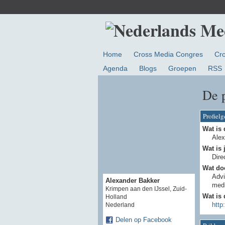
Home
Cross Media Congres
Cr
Agenda
Blogs
Groepen
RSS
De 
Profiel
Wat is 
Alex
Wat is 
Dire
Wat doe
Advi
Alexander Bakker
medi
Krimpen aan den IJssel, Zuid-
Wat is 
Holland
http
Nederland
Delen op Facebook