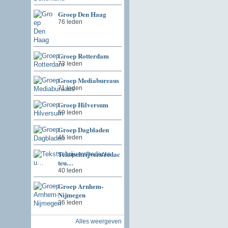
Groep Den Haag
76 leden
Groep Rotterdam
73 leden
Groep Mediabureaus
71 leden
Groep Hilversum
59 leden
Groep Dagbladen
45 leden
Tekstschrijvers/redac
teu…
40 leden
Groep Arnhem-
Nijmegen
36 leden
Alles weergeven