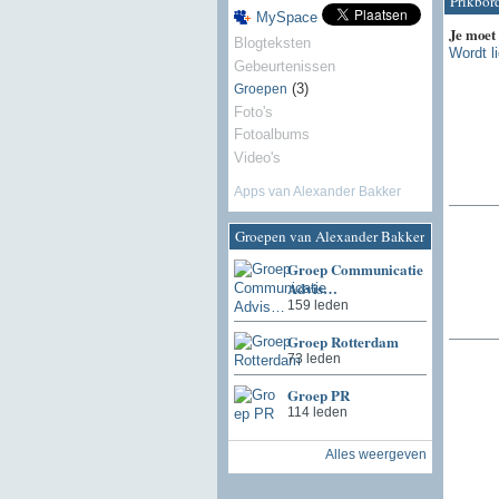
Prikbor
MySpace
Je moet
Blogteksten
Wordt l
Gebeurtenissen
(3)
Groepen
Foto's
Fotoalbums
Video's
Apps van Alexander Bakker
Groepen van Alexander Bakker
Groep Communicatie
Advis…
159 leden
Groep Rotterdam
73 leden
Groep PR
114 leden
Alles weergeven