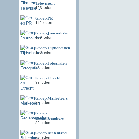
Televisie…
153 leden
Groep PR
114 leden
Groep Journalisten
109 leden
Groep Tijdschriften
103 leden
Groep Fotografen
94 leden
Groep Utrecht
88 leden
Groep Marketeers
83 leden
Groep
Reclamemakers
82 leden
Groep Buitenland
76 leden