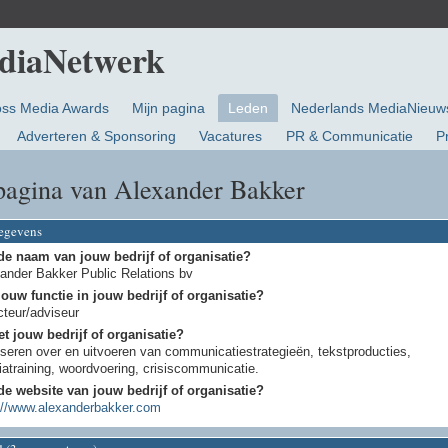
oss Media Awards
Mijn pagina
Leden
Nederlands MediaNieuw
Adverteren & Sponsoring
Vacatures
PR & Communicatie
P
pagina van Alexander Bakker
gegevens
de naam van jouw bedrijf of organisatie?
ander Bakker Public Relations bv
jouw functie in jouw bedrijf of organisatie?
cteur/adviseur
t jouw bedrijf of organisatie?
seren over en uitvoeren van communicatiestrategieën, tekstproducties,
atraining, woordvoering, crisiscommunicatie.
de website van jouw bedrijf of organisatie?
://www.alexanderbakker.com