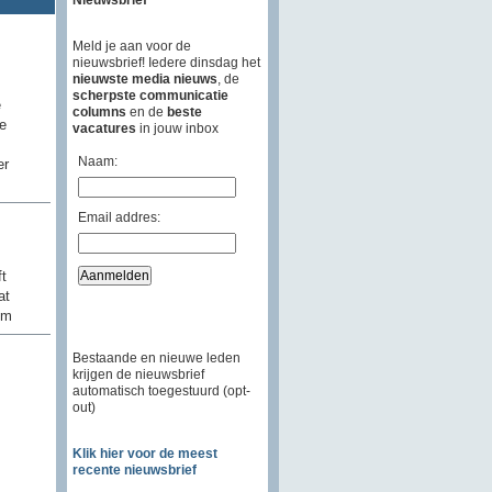
Meld je aan voor de
nieuwsbrief! Iedere dinsdag het
nieuwste media nieuws
, de
scherpste communicatie
e
columns
en de
beste
e
vacatures
in jouw inbox
Naam:
er
Email addres:
t
at
em
Bestaande en nieuwe leden
krijgen de nieuwsbrief
automatisch toegestuurd (opt-
out)
Klik hier voor de meest
recente nieuwsbrief