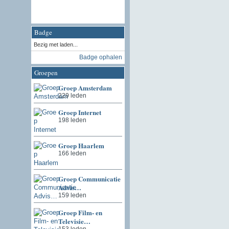
Badge
Bezig met laden...
Badge ophalen
Groepen
Groep Amsterdam
229 leden
Groep Internet
198 leden
Groep Haarlem
166 leden
Groep Communicatie
Advis…
159 leden
Groep Film- en
Televisie…
153 leden