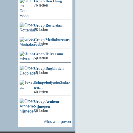
Groep Den Haag
76 leden
Groep Rotterdam
73 leden
Groep Mediabureaus
71 leden
Groep Hilversum
59 leden
Groep Dagbladen
45 leden
Tekstschrijvers/redac
teu…
40 leden
Groep Arnhem-
Nijmegen
36 leden
Alles weergeven