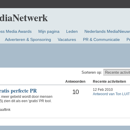
oss Media Awards
Mijn pagina
Leden
Nederlands MediaNieuw
Adverteren & Sponsoring
Vacatures
PR & Communicatie
P
Sorteren op:
Antwoorden
Recente activiteiten
atis perfecte PR
12 Feb 2010
10
Antwoord van Ton LUI
ik meer gebeld wordt door mensen
j zien dit als een 'gratis' PR tool.
aftink