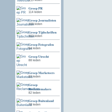
Groep PR
114 leden
Groep Journalisten
109 leden
Groep Tijdschriften
103 leden
Groep Fotografen
94 leden
Groep Utrecht
88 leden
Groep Marketeers
83 leden
Groep
Reclamemakers
82 leden
Groep Buitenland
76 leden