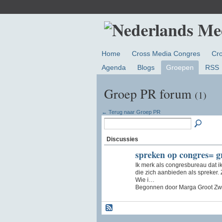
Home
Cross Media Congres
Cr
Agenda
Blogs
Groepen
RSS
Groep PR forum
(1)
← Terug naar Groep PR
Discussies
spreken op congres= gr
Ik merk als congresbureau dat 
die zich aanbieden als spreker. Zi
Wie i…
Begonnen door Marga Groot Zwa