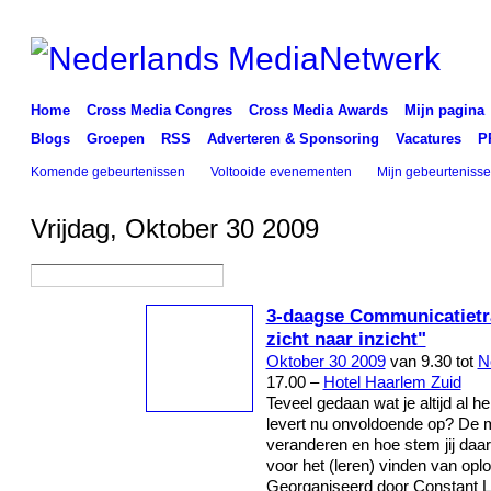
Home
Cross Media Congres
Cross Media Awards
Mijn pagina
Blogs
Groepen
RSS
Adverteren & Sponsoring
Vacatures
P
Komende gebeurtenissen
Voltooide evenementen
Mijn gebeurteniss
Vrijdag, Oktober 30 2009
3-daagse Communicatietr
zicht naar inzicht"
Oktober 30 2009
van 9.30 tot
N
17.00 –
Hotel Haarlem Zuid
Teveel gedaan wat je altijd al h
levert nu onvoldoende op? De 
veranderen en hoe stem jij daar
voor het (leren) vinden van opl
Georganiseerd door Constant 