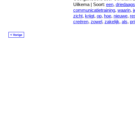
Uilkema | Soort:
een
,
driedaag
communicatietraining
,
waarin
,
j
zicht
,
krijgt
,
op
,
hoe
,
nieuwe
,
re
creëren
,
zowel
,
zakelijk
,
als
,
pr
< Vorige