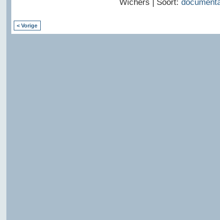
Wichers | Soort:
documenta
< Vorige