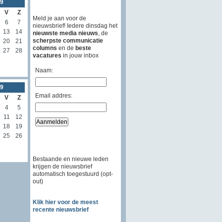
9
V
Z
Meld je aan voor de
6
7
nieuwsbrief! Iedere dinsdag het
13
14
nieuwste media nieuws
, de
scherpste communicatie
20
21
columns
en de
beste
27
28
vacatures
in jouw inbox
Naam:
9
Email addres:
V
Z
4
5
11
12
18
19
25
26
Bestaande en nieuwe leden
krijgen de nieuwsbrief
automatisch toegestuurd (opt-
out)
Klik hier voor de meest
recente nieuwsbrief