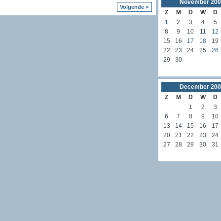
November
200
Volgende >
Z
M
D
W
D
1
2
3
4
5
8
9
10
11
12
15
16
17
18
19
22
23
24
25
26
29
30
December
200
Z
M
D
W
D
1
2
3
6
7
8
9
10
13
14
15
16
17
20
21
22
23
24
27
28
29
30
31