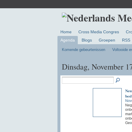
Home
Cross Media Congres
Cr
Agenda
Blogs
Groepen
RSS
Komende gebeurtenissen
Voltooide 
Dinsdag, November 1
Neu
bes
Nov
Nege
onbe
mar
onb
Geor