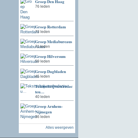
Groep Den Haag
76 leden
Groep Rotterdam
73 leden
Groep Mediabureaus
71 leden
Groep Hilversum
59 leden
Groep Dagbladen
45 leden
Tekstschrijvers/redac
teu…
40 leden
Groep Arnhem-
Nijmegen
36 leden
Alles weergeven