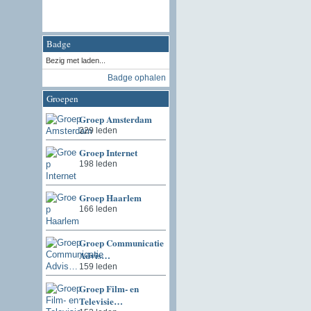
Badge
Bezig met laden...
Badge ophalen
Groepen
Groep Amsterdam
229 leden
Groep Internet
198 leden
Groep Haarlem
166 leden
Groep Communicatie
Advis…
159 leden
Groep Film- en
Televisie…