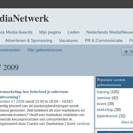
oss Media Awards
Mijn pagina
Leden
Nederlands MediaNieuw
Adverteren & Sponsoring
Vacatures
PR & Communicatie
P
evenementen
Mijn gebeurtenissen
T
7 2009
Populaire soorten
gebeurtenissen
romarketing: hoe beïnvloed je onbewuste
training
(105)
luitvorming?
seminar
(42)
ember 17 2009
vanaf 15.00 to 18.00 –
NEMO
event
(39)
ntig procent van de aankoopbeslissingen wordt
workshop
(38)
wust genomen. Wat betekent dit voor marketeers en
ketonderzoekers? Heeft een marketeer middelen om
bijeenkomst
(32)
ewuste keuzeprocessen van consumenten te
…
Alles 
ganiseerd door Clarels van Zwetselaar | Soort:
seminar