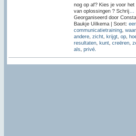
nog op af? Kies je voor het 
van oplossingen ? Schrij
…
Georganiseerd door Const
Baukje Uilkema | Soort:
ee
communicatietraining
,
waar
andere
,
zicht
,
krijgt
,
op
,
ho
resultaten
,
kunt
,
creëren
,
z
als
,
privé.