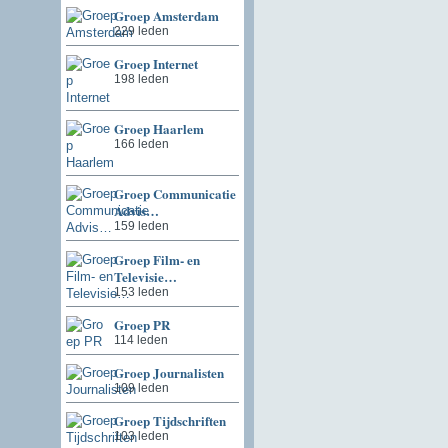
Groep Amsterdam
229 leden
Groep Internet
198 leden
Groep Haarlem
166 leden
Groep Communicatie
Advis…
159 leden
Groep Film- en
Televisie…
153 leden
Groep PR
114 leden
Groep Journalisten
109 leden
Groep Tijdschriften
103 leden