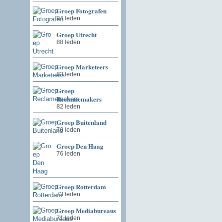
Groep Fotografen
94 leden
Groep Utrecht
88 leden
Groep Marketeers
83 leden
Groep
Reclamemakers
82 leden
Groep Buitenland
76 leden
Groep Den Haag
76 leden
Groep Rotterdam
73 leden
Groep Mediabureaus
71 leden