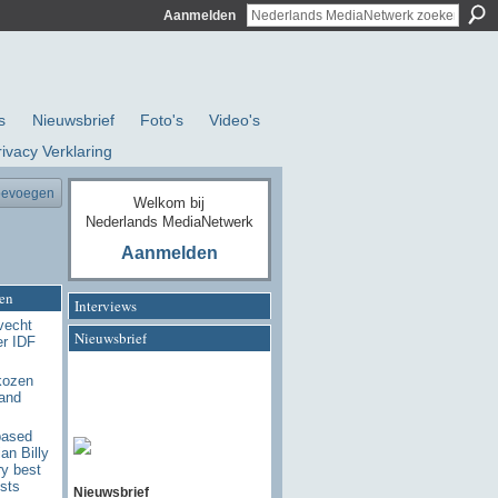
Aanmelden
s
Nieuwsbrief
Foto's
Video's
rivacy Verklaring
oevoegen
Welkom bij
Nederlands MediaNetwerk
Aanmelden
en
Interviews
vecht
Nieuwsbrief
r IDF
kozen
and
based
an Billy
ry best
sts
Nieuwsbrief