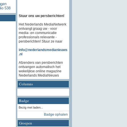
ggen
dio 538
Stuur ons uw persberichten!
Het Nederlands MediaNetwerk
ontvangt graag uw - voor
media- en communicatie
professionals relevante -
persberichten! Stuur ze naar
info@nederlandsmedianieuws
.nl
Afzenders van persberichten
ontvangen automatisch het
wekelijkse online magazine
Nederlands MediaNieuws
Columns
Badge
Bezig met laden...
Badge ophalen
Groepen