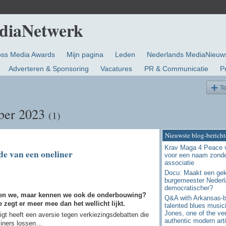
oss Media Awards
Mijn pagina
Leden
Nederlands MediaNieuw
Adverteren & Sponsoring
Vacatures
PR & Communicatie
P
T
mber 2023
(1)
Nieuwste blog-bericht
Krav Maga 4 Peace 
de van een oneliner
voor een naam zonde
associatie
Docu: Maakt een ge
burgemeester Nederl
democratischer?
nnen we, maar kennen we ook de onderbouwing?
Q&A with Arkansas-
 zegt er meer mee dan het wellicht lijkt.
talented blues musici
Jones, one of the ve
igt heeft een aversie tegen verkiezingsdebatten die
authentic modern arti
eliners lossen…