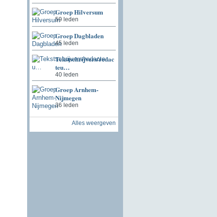
Groep Hilversum
59 leden
Groep Dagbladen
45 leden
Tekstschrijvers/redac
teu…
40 leden
Groep Arnhem-
Nijmegen
36 leden
Alles weergeven