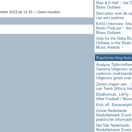
Man & A Half ~ the D
Blues Outlaws
mber 2023 op 13.30 — Geen reacties
Descartes over de w
van een oneliner
KASU Interview: Ark
Roots Podcast ~ the
Blues Outlaws
Vote for the Delta Bl
Outlaws in the Blues
Music Awards ~
Populairste blog-beri
Analyse Tijdschriften
Sanoma Uitgevers e
verliezen marktaand
Uitgevers groeit snel
Zeven vragen aan... 
van Twisk [Africa Int
Bladformule: LAFly - 
After Football / Wom
Kick off: Bananasplit
Zesde Nederlands
MediaNetwerk Event 
praktische informatie
Het 5de Nederlands
MediaNetwerk Event