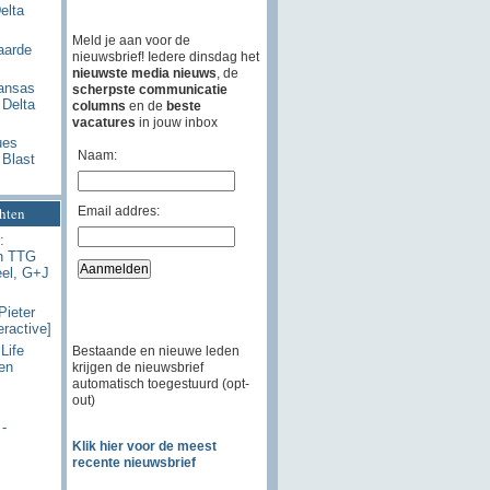
elta
Meld je aan voor de
aarde
nieuwsbrief! Iedere dinsdag het
nieuwste media nieuws
, de
ansas
scherpste communicatie
 Delta
columns
en de
beste
vacatures
in jouw inbox
ues
Naam:
 Blast
Email addres:
chten
:
n TTG
eel, G+J
Pieter
eractive]
Life
Bestaande en nieuwe leden
en
krijgen de nieuwsbrief
automatisch toegestuurd (opt-
out)
-
Klik hier voor de meest
recente nieuwsbrief