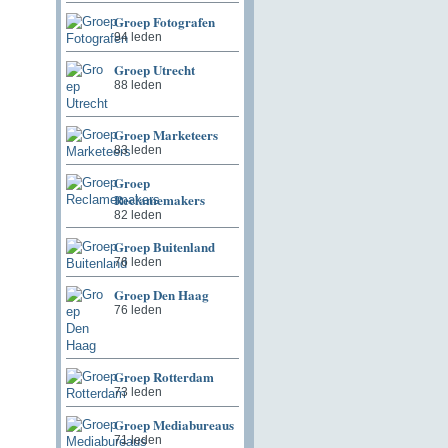
Groep Fotografen
94 leden
Groep Utrecht
88 leden
Groep Marketeers
83 leden
Groep
Reclamemakers
82 leden
Groep Buitenland
76 leden
Groep Den Haag
76 leden
Groep Rotterdam
73 leden
Groep Mediabureaus
71 leden