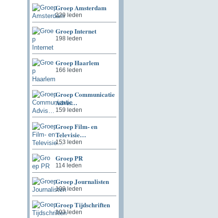
Groep Amsterdam
229 leden
Groep Internet
198 leden
Groep Haarlem
166 leden
Groep Communicatie
Advis…
159 leden
Groep Film- en
Televisie…
153 leden
Groep PR
114 leden
Groep Journalisten
109 leden
Groep Tijdschriften
103 leden