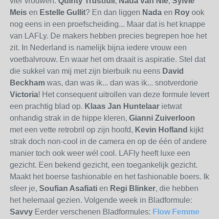
vier vrouwen:
Quinty Trustfull
,
Nada van Nie
,
Sylvie
Meis
en
Estelle Gullit
? En dan liggen
Nada
en
Roy
ook
nog eens in een proefscheiding... Maar dat is het knappe
van LAFLy. De makers hebben precies begrepen hoe het
zit. In Nederland is namelijk bijna iedere vrouw een
voetbalvrouw. En waar het om draait is aspiratie. Stel dat
die sukkel van mij met zijn bierbuik nu eens
David
Beckham
was, dan was ik... dan was ik... snotverdorie
Victoria
! Het consequent uitrollen van deze formule levert
een prachtig blad op.
Klaas Jan Huntelaar
ietwat
onhandig strak in de hippe kleren,
Gianni Zuiverloon
met een vette retrobril op zijn hoofd,
Kevin Hofland
kijkt
strak doch non-cool in de camera en op de één of andere
manier toch ook weer wél cool. LAFly heeft luxe een
gezicht. Een bekend gezicht, een toegankelijk gezicht.
Maakt het boerse fashionable en het fashionable boers. Ik
sfeer je,
Soufian Asafiati
en
Regi Blinker
, die hebben
het helemaal gezien. Volgende week in Bladformule:
Savvy
Eerder verschenen Bladformules:
Flow
Femme