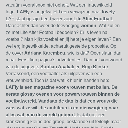
vacuüm vooralsnog niet opheft. Wat een ingewikkeld
logo.
LAFly
is ongetwijfeld een verwijzing naar
lovely
.
LAF staat op zijn beurt weer voor
Life After Football
.
Daar achter dan weer de toevoeging
women
. Wat zullen
ze met Life After Football bedoelen? Er is leven na
voetbal? Man kijkt voetbal en jij hebt je eigen leven? Een
wel erg ingewikkelde, achteruit gestelde propositie. Op
de cover
Adriana Karembeu
, wie is dat? Openslaan dan
maar. Eerst tien pagina's advertenties. Dan het voorwoord
van de uitgevers
Soufian Asafiati
en
Regi Blinker
.
Verrassend, een voetballer als uitgever van een
vrouwenblad. Toch is dat wat ik hier in handen heb:
LAFly is een magazine voor vrouwen met ballen. De
eerste glossy over en voor powervrouwen binnen de
voetbalwereld. Vandaag de dag is dat een vrouw die
weet wat ze wil, die ambiteus is en nieuwsgierig naar
alles wat er in de wereld gebeurt
. Is dat niet een
krankzinnig kleine doelgroep, bestaande uit feitelijk maar