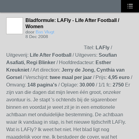
Bladformule: LAFly - Life After Football /
Women
door
Bas Vlugt
8 Dec 2008
Titel:
LAFly
/
Uitgeverij:
Life After Football
/ Uitgevers:
Soufian
Asafiati, Regi Blinker
/ Hoofdredacteur:
Esther
Kreukniet
/ Art direction:
Jerry de Jong, Cynthia van
Gorsel
/ Verschijnt:
twee maal per jaar
/ Prijs:
4,95 euro
/
Omvang:
148 pagina's
/ Oplage:
30.000
/ 1/1 fc:
2750
Er
zijn van die dagen dat mijn leven één groot, onzeker
avontuur is. Je stapt 's ochtends bij de sigarenboer
binnen en voordat je weet zit je in een emotionele
achtbaan met onduidelijke bestemming. De achtbaan
waar ik vandaag in stap, is het nieuwe tijdschrift LAFly.
Wat is LAFly? Ik weet het niet. Het blad ligt nog
maagdelijk voor me. Ik bestudeer de cover, wat het