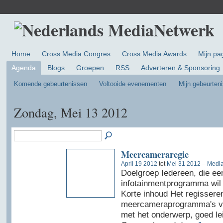
Home
Cross Media Congres
Cross Media Awards
Mijn pa
Agenda
Blogs
Groepen
RSS
Adverteren & Sponsoring
Komende gebeurtenissen
Voltooide evenementen
Mijn gebeurten
Zondag, Mei 13 2012
Meercameraregie
April 19 2012
tot
Mei 31 2012
–
Media
Doelgroep Iedereen, die ee
infotainmentprogramma wil 
Korte inhoud Het regissere
meercameraprogramma's vere
met het onderwerp, goed le