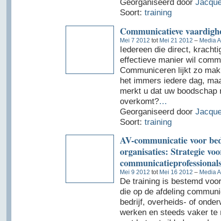
Georganiseerd door
Jacque
Soort:
training
Communicatieve vaardigh
Mei 7 2012
tot
Mei 21 2012
–
Media A
Iedereen die direct, kracht
effectieve manier wil comm
Communiceren lijkt zo makk
het immers iedere dag, ma
merkt u dat uw boodschap 
overkomt?
…
Georganiseerd door
Jacque
Soort:
training
AV-communicatie voor bed
organisaties: Strategie voo
communicatieprofessional
Mei 9 2012
tot
Mei 16 2012
–
Media A
De training is bestemd voor
die op de afdeling communi
bedrijf, overheids- of onderw
werken en steeds vaker te 