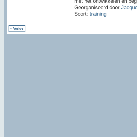
met het ontwikkelen en beg
Georganiseerd door
Jacque
Soort:
training
< Vorige