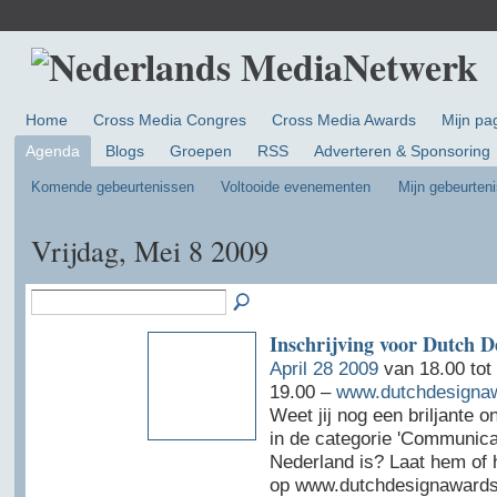
Home
Cross Media Congres
Cross Media Awards
Mijn pa
Agenda
Blogs
Groepen
RSS
Adverteren & Sponsoring
Komende gebeurtenissen
Voltooide evenementen
Mijn gebeurten
Vrijdag, Mei 8 2009
Inschrijving voor Dutch 
April 28 2009
van 18.00 tot
19.00 –
www.dutchdesignaw
Weet jij nog een briljante o
in de categorie 'Communicat
Nederland is? Laat hem of 
op www.dutchdesignawards.