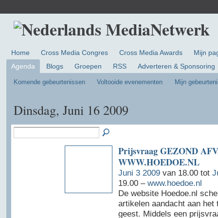
Home
Cross Media Congres
Cross Media Awards
Mijn pa
Agenda
Blogs
Groepen
RSS
Adverteren & Sponsoring
Komende gebeurtenissen
Voltooide evenementen
Mijn gebeurten
Dinsdag, Juni 16 2009
Prijsvraag GEZOND AF
WWW.HOEDOE.NL
Juni 3 2009
van 18.00 tot
J
19.00 –
www.hoedoe.nl
De website Hoedoe.nl schenk
artikelen aandacht aan het
geest. Middels een prijsvra