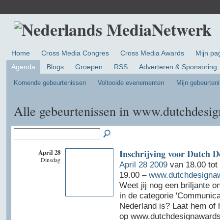
Home
Cross Media Congres
Cross Media Awards
Mijn pa
Agenda
Blogs
Groepen
RSS
Adverteren & Sponsoring
Komende gebeurtenissen
Voltooide evenementen
Mijn gebeurten
Alle gebeurtenissen in www.dutchdesi
April 28
Inschrijving voor Dutch 
Dinsdag
April 28 2009
van 18.00 tot
19.00 –
www.dutchdesignaw
Weet jij nog een briljante o
in de categorie 'Communicat
Nederland is? Laat hem of 
op www.dutchdesignawards.