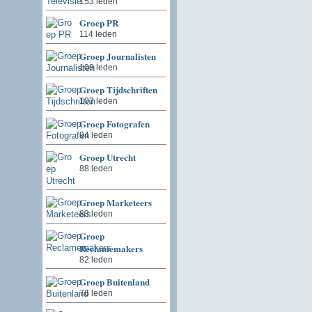
153 leden
Groep PR
114 leden
Groep Journalisten
109 leden
Groep Tijdschriften
103 leden
Groep Fotografen
94 leden
Groep Utrecht
88 leden
Groep Marketeers
83 leden
Groep
Reclamemakers
82 leden
Groep Buitenland
76 leden