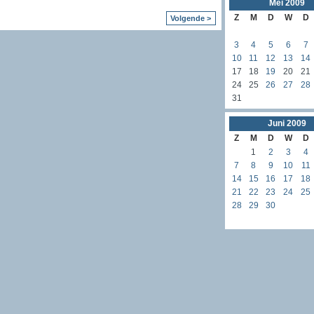
Mei
2009
Z
M
D
W
D
Volgende >
3
4
5
6
7
10
11
12
13
14
17
18
19
20
21
24
25
26
27
28
31
Juni
2009
Z
M
D
W
D
1
2
3
4
7
8
9
10
11
14
15
16
17
18
21
22
23
24
25
28
29
30