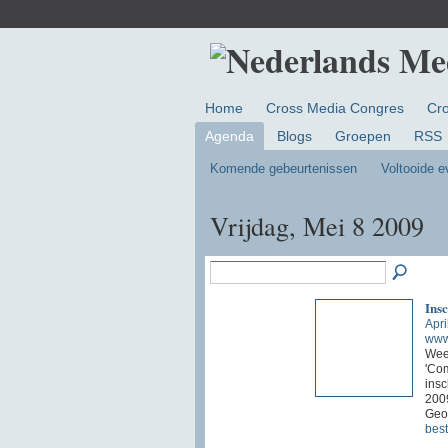
Home
Cross Media Congres
Cr
Agenda
Blogs
Groepen
RSS
Komende gebeurtenissen
Voltooide 
Vrijdag, Mei 8 2009
Ins
Apri
www
Weet
'Com
insc
200
Geo
bes