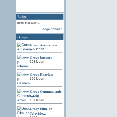
Badge
Bezig met laden...
Badge ophalen
Groepen
Groep Amsterdam
229 leden
Groep Internet
198 leden
Groep Haarlem
166 leden
Groep Communicatie
Advis…
159 leden
Groep Film- en
Televisie…