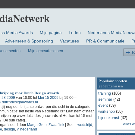
oss Media Awards
Mijn pagina
Leden
Nederlands MediaNieuw
Adverteren & Sponsoring
Vacatures
PR & Communicatie
P
evenementen
Mijn gebeurtenissen
T
Populaire soorten
gebeurtenissen
chrijving voor Dutch Design Awards
training
(105)
l 28 2009
van 18.00 tot
Mei 15 2009
bij 19.00 –
seminar
(42)
.dutchdesignawards.nl
event
(39)
 jij nog een briljante ontwerper die echt in de categorie
municatie' het beste van Nederland is? Laat hem of haar
workshop
(38)
hrijven op www.dutchdesignawards.nl Het kan tot 15 mei
bijeenkomst
(32)
9! De sub categ
…
Alles 
rganiseerd door
Marga Groot Zwaaftink
| Soort:
wedstrijd
,
te
,
design
,
v
,
nederland