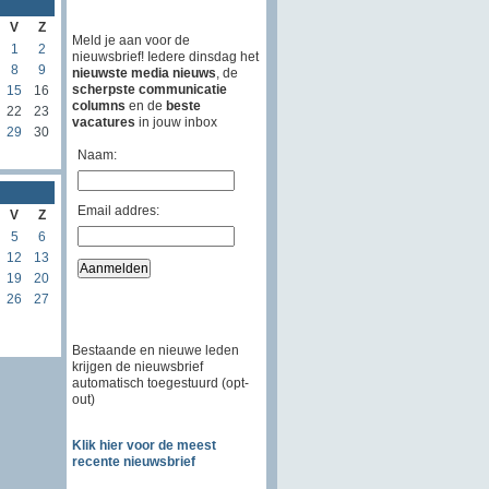
V
Z
Meld je aan voor de
1
2
nieuwsbrief! Iedere dinsdag het
8
9
nieuwste media nieuws
, de
scherpste communicatie
15
16
columns
en de
beste
22
23
vacatures
in jouw inbox
29
30
Naam:
Email addres:
V
Z
5
6
12
13
19
20
26
27
Bestaande en nieuwe leden
krijgen de nieuwsbrief
automatisch toegestuurd (opt-
out)
Klik hier voor de meest
recente nieuwsbrief