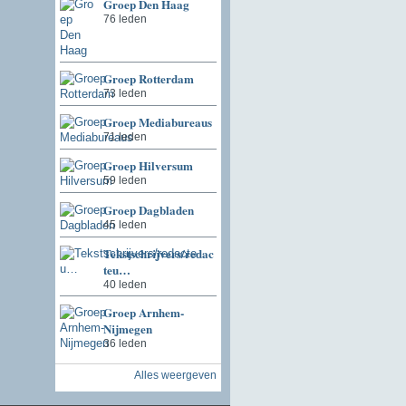
Groep Den Haag
76 leden
Groep Rotterdam
73 leden
Groep Mediabureaus
71 leden
Groep Hilversum
59 leden
Groep Dagbladen
45 leden
Tekstschrijvers/redac
teu…
40 leden
Groep Arnhem-
Nijmegen
36 leden
Alles weergeven