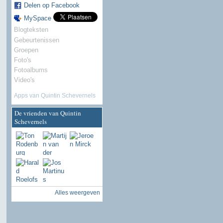
Delen op Facebook
MySpace
Blogteksten
Gebeurtenissen
Groepen
Foto's
Fotoalbums
Video's
Apps van Quintin Schevernels
De vrienden van Quintin
Schevernels
Alles weergeven