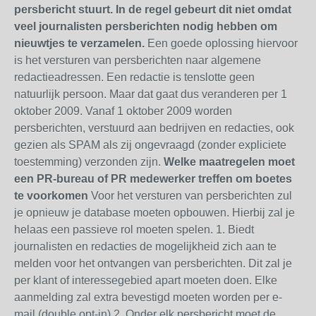
persbericht stuurt. In de regel gebeurt dit niet omdat
veel journalisten persberichten nodig hebben om
nieuwtjes te verzamelen.
Een goede oplossing hiervoor
is het versturen van persberichten naar algemene
redactieadressen. Een redactie is tenslotte geen
natuurlijk persoon. Maar dat gaat dus veranderen per 1
oktober 2009. Vanaf 1 oktober 2009 worden
persberichten, verstuurd aan bedrijven en redacties, ook
gezien als SPAM als zij ongevraagd (zonder expliciete
toestemming) verzonden zijn.
Welke maatregelen moet
een PR-bureau of PR medewerker treffen om boetes
te voorkomen
Voor het versturen van persberichten zul
je opnieuw je database moeten opbouwen. Hierbij zal je
helaas een passieve rol moeten spelen. 1. Biedt
journalisten en redacties de mogelijkheid zich aan te
melden voor het ontvangen van persberichten. Dit zal je
per klant of interessegebied apart moeten doen. Elke
aanmelding zal extra bevestigd moeten worden per e-
mail.(double opt-in) 2. Onder elk persbericht moet de