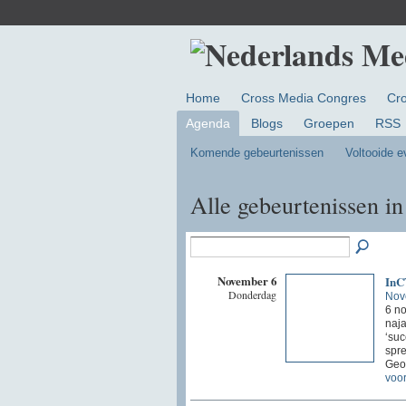
Home
Cross Media Congres
Cr
Agenda
Blogs
Groepen
RSS
Komende gebeurtenissen
Voltooide 
Alle gebeurtenissen i
November 6
InC
Donderdag
Nov
6 no
naja
‘suc
spre
Geo
voor