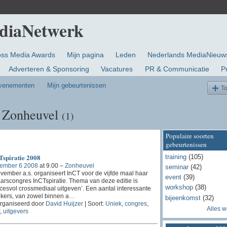
oss Media Awards
Mijn pagina
Leden
Nederlands MediaNieuw
Adverteren & Sponsoring
Vacatures
PR & Communicatie
P
evenementen
Mijn gebeurtenissen
T
n Zonheuvel
(1)
Populaire soorten
gebeurtenissen
Tspiratie 2008
training
(105)
ember 6 2008
at 9.00 –
Zonheuvel
seminar
(42)
vember a.s. organiseert InCT voor de vijfde maal haar
event
(39)
arscongres InCTspiratie. Thema van deze editie is
workshop
(38)
cesvol crossmediaal uitgeven’. Een aantal interessante
kers, van zowel binnen a
…
bijeenkomst
(32)
rganiseerd door
David Huijzer
| Soort:
Uniek
,
congres
,
Alles 
,
uitgevers