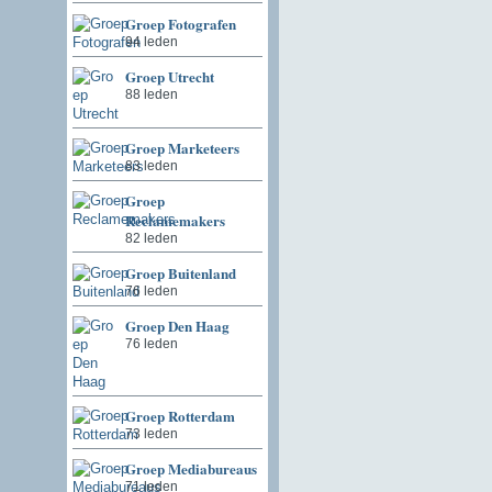
Groep Fotografen
94 leden
Groep Utrecht
88 leden
Groep Marketeers
83 leden
Groep
Reclamemakers
82 leden
Groep Buitenland
76 leden
Groep Den Haag
76 leden
Groep Rotterdam
73 leden
Groep Mediabureaus
71 leden