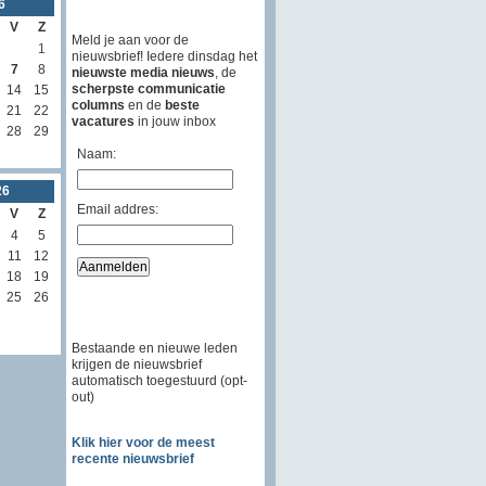
6
V
Z
Meld je aan voor de
1
nieuwsbrief! Iedere dinsdag het
7
8
nieuwste media nieuws
, de
scherpste communicatie
14
15
columns
en de
beste
21
22
vacatures
in jouw inbox
28
29
Naam:
26
Email addres:
V
Z
4
5
11
12
18
19
25
26
Bestaande en nieuwe leden
krijgen de nieuwsbrief
automatisch toegestuurd (opt-
out)
Klik hier voor de meest
recente nieuwsbrief