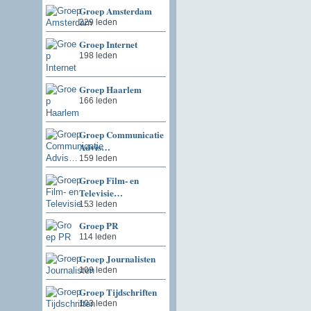
Groep Amsterdam
229 leden
Groep Internet
198 leden
Groep Haarlem
166 leden
Groep Communicatie
Advis…
159 leden
Groep Film- en
Televisie…
153 leden
Groep PR
114 leden
Groep Journalisten
109 leden
Groep Tijdschriften
103 leden