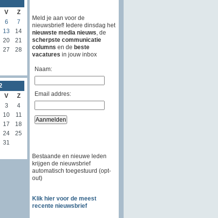
V
Z
Meld je aan voor de
6
7
nieuwsbrief! Iedere dinsdag het
13
14
nieuwste media nieuws
, de
scherpste communicatie
20
21
columns
en de
beste
27
28
vacatures
in jouw inbox
Naam:
2
Email addres:
V
Z
3
4
10
11
17
18
24
25
31
Bestaande en nieuwe leden
krijgen de nieuwsbrief
automatisch toegestuurd (opt-
out)
Klik hier voor de meest
recente nieuwsbrief