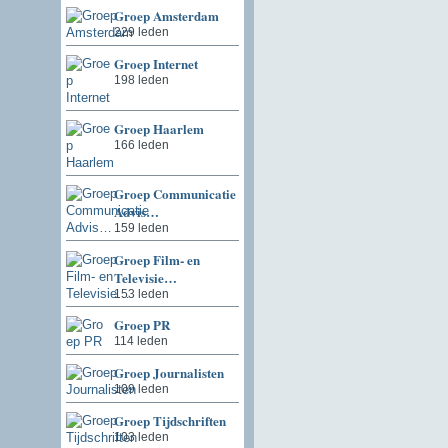
Groep Amsterdam
229 leden
Groep Internet
198 leden
Groep Haarlem
166 leden
Groep Communicatie
Advis…
159 leden
Groep Film- en
Televisie…
153 leden
Groep PR
114 leden
Groep Journalisten
109 leden
Groep Tijdschriften
103 leden