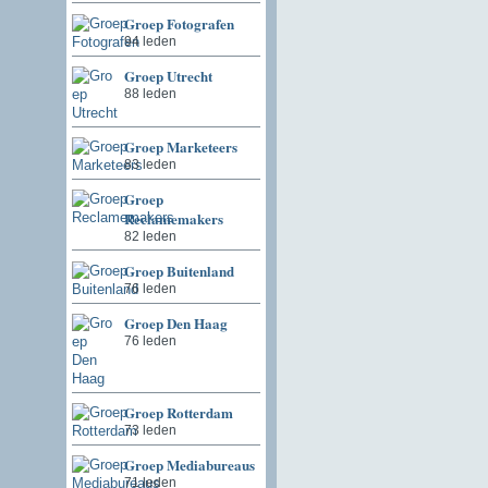
Groep Fotografen
94 leden
Groep Utrecht
88 leden
Groep Marketeers
83 leden
Groep
Reclamemakers
82 leden
Groep Buitenland
76 leden
Groep Den Haag
76 leden
Groep Rotterdam
73 leden
Groep Mediabureaus
71 leden