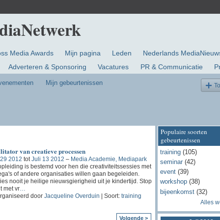
oss Media Awards
Mijn pagina
Leden
Nederlands MediaNieuw
Adverteren & Sponsoring
Vacatures
PR & Communicatie
P
evenementen
Mijn gebeurtenissen
T
Populaire soorten
gebeurtenissen
litator van creatieve processen
training
(105)
 29 2012
tot
Juli 13 2012
–
Media Academie, Mediapark
seminar
(42)
pleiding is bestemd voor hen die creativiteitssessies met
event
(39)
ega's of andere organisaties willen gaan begeleiden.
lies nooit je heilige nieuwsgierigheid uit je kindertijd. Stop
workshop
(38)
t met vr
…
bijeenkomst
(32)
rganiseerd door
Jacqueline Overduin
| Soort:
training
Alles 
Volgende >