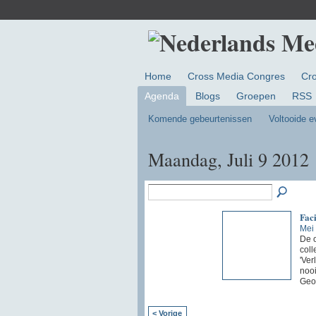
Home
Cross Media Congres
Cr
Agenda
Blogs
Groepen
RSS
Komende gebeurtenissen
Voltooide 
Maandag, Juli 9 2012
Faci
Mei
De o
coll
'Ver
nooi
Geo
< Vorige