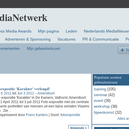
oss Media Awards
Mijn pagina
Leden
Nederlands MediaNieuw
Adverteren & Sponsoring
Vacatures
PR & Communicatie
P
evenementen
Mijn gebeurtenissen
T
Populaire soorten
gebeurtenissen
expositie 'Karakter' verlengd!
training
(105)
 6 2011
tot
Juli 3 2011
–
Amersfoort
seminar
(42)
-expositie 'Karakter' in De Kamers, Vathorst, Amersfoort
event
(39)
1 April 2011 tot 3 juli 2011 Foto-expositie met als centrale
serie portretten van mensen uit een bijna verlaten Vlaams
workshop
(38)
. Zie
…
bijeenkomst
(32)
rganiseerd door
Frans Kanters
| Soort:
fotoexpositie
Alles 
Volgende >