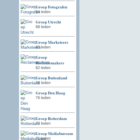
Groep Fotografen
94 leden
Groep Utrecht
88 leden
Groep Marketeers
83 leden
Groep
Reclamemakers
82 leden
Groep Buitenland
76 leden
Groep Den Haag
76 leden
Groep Rotterdam
73 leden
Groep Mediabureaus
71 leden