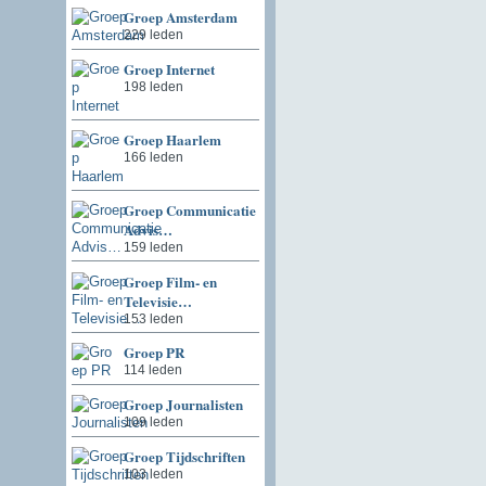
Groep Amsterdam
229 leden
Groep Internet
198 leden
Groep Haarlem
166 leden
Groep Communicatie
Advis…
159 leden
Groep Film- en
Televisie…
153 leden
Groep PR
114 leden
Groep Journalisten
109 leden
Groep Tijdschriften
103 leden