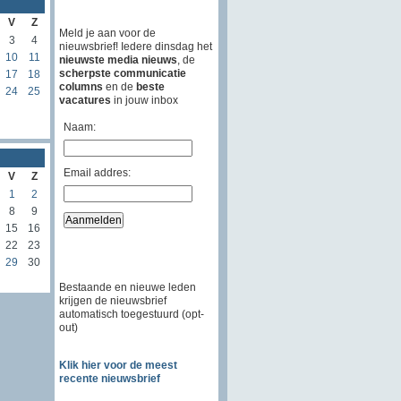
V
Z
Meld je aan voor de
3
4
nieuwsbrief! Iedere dinsdag het
10
11
nieuwste media nieuws
, de
scherpste communicatie
17
18
columns
en de
beste
24
25
vacatures
in jouw inbox
Naam:
Email addres:
V
Z
1
2
8
9
15
16
22
23
29
30
Bestaande en nieuwe leden
krijgen de nieuwsbrief
automatisch toegestuurd (opt-
out)
Klik hier voor de meest
recente nieuwsbrief