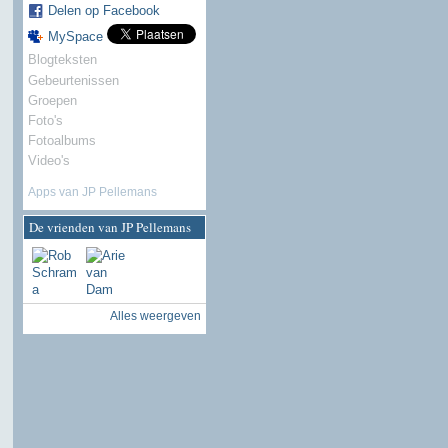
Delen op Facebook
MySpace
Blogteksten
Gebeurtenissen
Groepen
Foto's
Fotoalbums
Video's
Apps van JP Pellemans
De vrienden van JP Pellemans
Alles weergeven