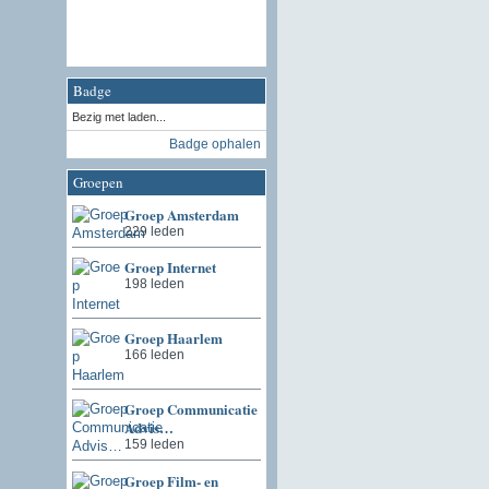
Badge
Bezig met laden...
Badge ophalen
Groepen
Groep Amsterdam
229 leden
Groep Internet
198 leden
Groep Haarlem
166 leden
Groep Communicatie
Advis…
159 leden
Groep Film- en