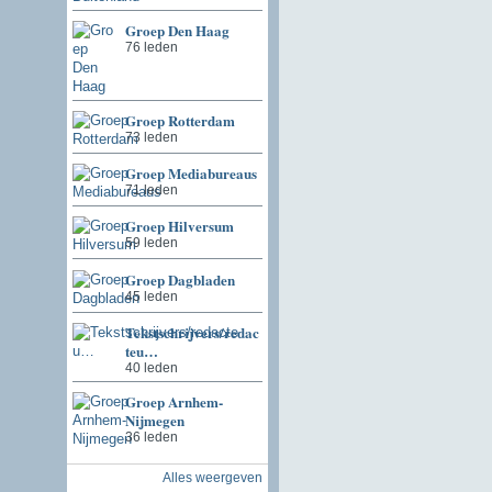
Groep Den Haag
76 leden
Groep Rotterdam
73 leden
Groep Mediabureaus
71 leden
Groep Hilversum
59 leden
Groep Dagbladen
45 leden
Tekstschrijvers/redac
teu…
40 leden
Groep Arnhem-
Nijmegen
36 leden
Alles weergeven