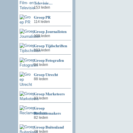
Televisie…
153 leden
Groep PR
114 leden
Groep Journalisten
109 leden
Groep Tijdschriften
103 leden
Groep Fotografen
94 leden
Groep Utrecht
88 leden
Groep Marketeers
83 leden
Groep
Reclamemakers
82 leden
Groep Buitenland
76 leden