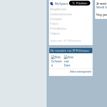
Je moet
MySpace
Wordt l
Blogteksten
Gebeurtenissen
Nog gee
Groepen
Foto's
Fotoalbums
Video's
Apps van JP Pellemans
De vrienden van JP Pellemans
Alles weergeven