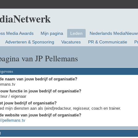
oss Media Awards
Mijn pagina
Leden
Nederlands MediaNieuw
Adverteren & Sponsoring
Vacatures
PR & Communicatie
P
pagina van JP Pellemans
gegevens
de naam van jouw bedrijf of organisatie?
emans.tv
jouw functie in jouw bedrijf of organisatie?
cteur / eigenaar
t jouw bedrijf of organisatie?
ied mijn diensten aan als (eind)redacteur, regisseur, coach en trainer.
de website van jouw bedrijf of organisatie?
://pellemans.tv
d