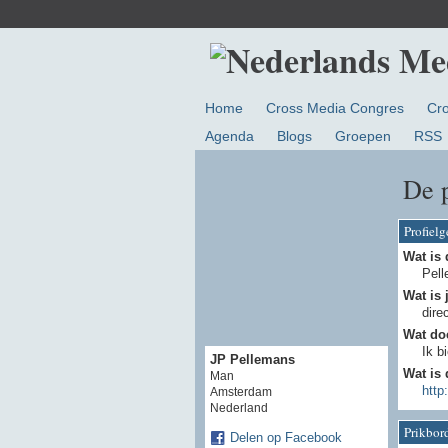
Home
Cross Media Congres
Cr
Agenda
Blogs
Groepen
RSS
De 
Profiel
Wat is 
Pell
Wat is 
dire
Wat doe
Ik b
JP Pellemans
Wat is 
Man
http
Amsterdam
Nederland
Prikbor
Delen op Facebook