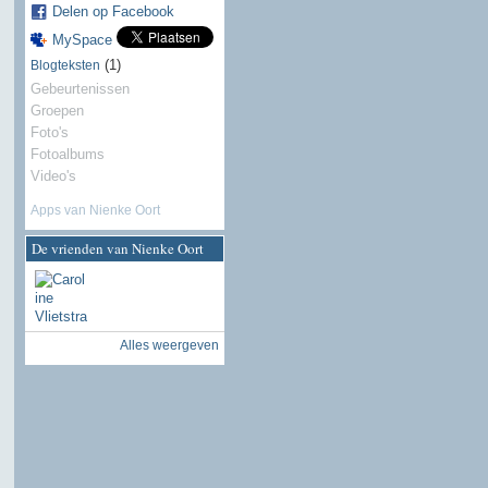
Delen op Facebook
MySpace
(1)
Blogteksten
Gebeurtenissen
Groepen
Foto's
Fotoalbums
Video's
Apps van Nienke Oort
De vrienden van Nienke Oort
Alles weergeven