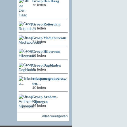
Groep Den Haag
76 leden
Groep Rotterdam
73 leden
Groep Mediabureaus
71 leden
Groep Hilversum
59 leden
Groep Dagbladen
45 leden
Tekstschrijvers/redac
teu…
40 leden
Groep Arnhem-
Nijmegen
36 leden
Alles weergeven