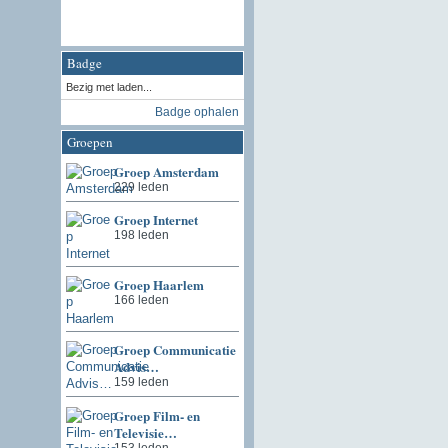
Badge
Bezig met laden...
Badge ophalen
Groepen
Groep Amsterdam
229 leden
Groep Internet
198 leden
Groep Haarlem
166 leden
Groep Communicatie
Advis…
159 leden
Groep Film- en
Televisie…
153 leden