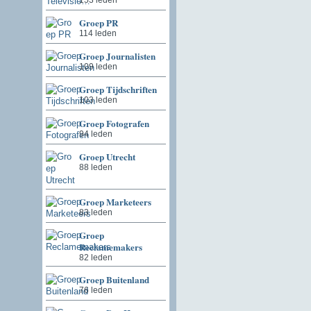
Groep PR
114 leden
Groep Journalisten
109 leden
Groep Tijdschriften
103 leden
Groep Fotografen
94 leden
Groep Utrecht
88 leden
Groep Marketeers
83 leden
Groep
Reclamemakers
82 leden
Groep Buitenland
76 leden