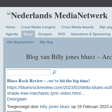
Home
Cross Media Congres
Cross Media Awards
Mijn pa
Agenda
Blogs
Groepen
RSS
Adverteren & Sponsoring
Alle blog-berichten
Mijn blog
Blog van Billy jones bluez – Ar
Blues Rock Review : ..we've hit the big time!
https://bluesrockreview.com/2023/02/delta-blues-out
shade-tree-mechanic-lyric-video.html…
Doorgaan
Toegevoegd door
billy jones bluez
op 19 Februari 2023 
reacties