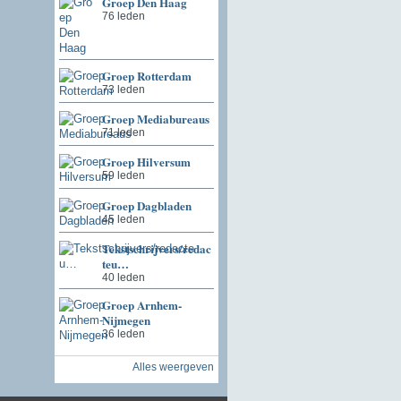
Groep Den Haag
76 leden
Groep Rotterdam
73 leden
Groep Mediabureaus
71 leden
Groep Hilversum
59 leden
Groep Dagbladen
45 leden
Tekstschrijvers/redac
teu…
40 leden
Groep Arnhem-
Nijmegen
36 leden
Alles weergeven