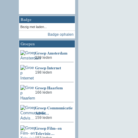
Badge
Bezig met laden...
Badge ophalen
Groepen
Groep Amsterdam
229 leden
Groep Internet
198 leden
Groep Haarlem
166 leden
Groep Communicatie
Advis…
159 leden
Groep Film- en
Televisie…
153 leden