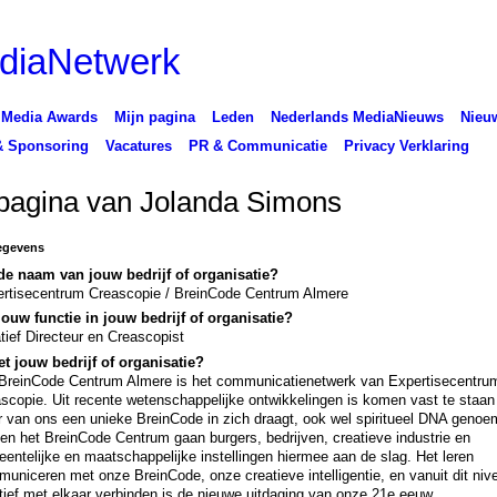
 Media Awards
Mijn pagina
Leden
Nederlands MediaNieuws
Nieuw
& Sponsoring
Vacatures
PR & Communicatie
Privacy Verklaring
pagina van Jolanda Simons
egevens
de naam van jouw bedrijf of organisatie?
rtisecentrum Creascopie / BreinCode Centrum Almere
jouw functie in jouw bedrijf of organisatie?
tief Directeur en Creascopist
t jouw bedrijf of organisatie?
BreinCode Centrum Almere is het communicatienetwerk van Expertisecentru
scopie. Uit recente wetenschappelijke ontwikkelingen is komen vast te staan
r van ons een unieke BreinCode in zich draagt, ook wel spiritueel DNA genoe
en het BreinCode Centrum gaan burgers, bedrijven, creatieve industrie en
entelijke en maatschappelijke instellingen hiermee aan de slag. Het leren
uniceren met onze BreinCode, onze creatieve intelligentie, en vanuit dit niv
tief met elkaar verbinden is de nieuwe uitdaging van onze 21e eeuw.