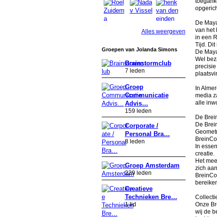
toegank
opgerich
De Maya
van het 
Alles weergeven
in een R
Tijd. Di
Groepen van Jolanda Simons
De Maya
Wel beza
Brainstormclub
precisie
7 leden
plaatsv
Groep
In Almer
Communicatie
media za
alle inw
Advis…
159 leden
De Bre
De Brein
Corporate /
Geometri
Personal Bra…
BreinCod
8 leden
In essen
creatie.
Het mees
Groep Amsterdam
zich aan
229 leden
BreinCod
bereiken
Creatieve
Technieken Bre…
Collect
Onze Br
1 lid
wij de b