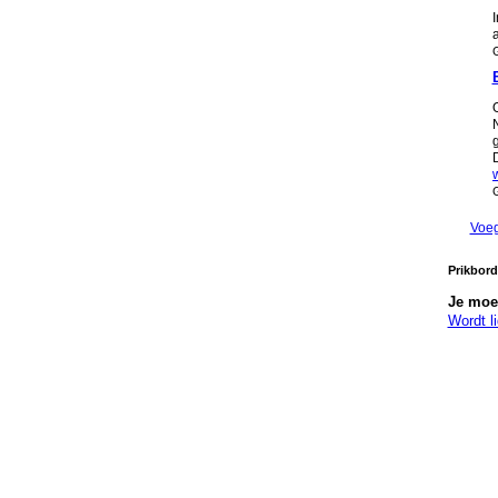
G
G
Voeg
Prikbor
Je moet
Wordt l