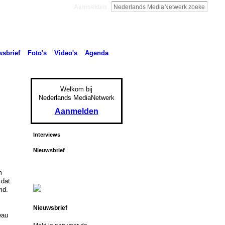
Aanmelden
sbrief
Foto's
Video's
Agenda
Welkom bij
Nederlands MediaNetwerk
Aanmelden
Interviews
Nieuwsbrief
m
 dat
md.
Nieuwsbrief
eau