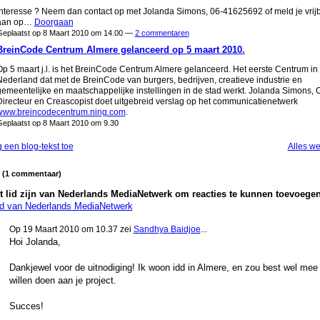
Interesse ? Neem dan contact op met Jolanda Simons, 06-41625692 of meld je vrijb
aan op…
Doorgaan
eplaatst op 8 Maart 2010 om 14.00 —
2 commentaren
BreinCode Centrum Almere gelanceerd op 5 maart 2010.
Op 5 maart j.l. is het BreinCode Centrum Almere gelanceerd. Het eerste Centrum in
Nederland dat met de BreinCode van burgers, bedrijven, creatieve industrie en
gemeentelijke en maatschappelijke instellingen in de stad werkt. Jolanda Simons, C
Directeur en Creascopist doet uitgebreid verslag op het communicatienetwerk
www.breincodecentrum.ning.com
.
eplaatst op 8 Maart 2010 om 9.30
 een blog-tekst toe
Alles w
d (1 commentaar)
 lid zijn van Nederlands MediaNetwerk om reacties te kunnen toevoegen
id van Nederlands MediaNetwerk
Op 19 Maart 2010 om 10.37 zei
Sandhya Baidjoe
...
Hoi Jolanda,
Dankjewel voor de uitnodiging! Ik woon idd in Almere, en zou best wel mee
willen doen aan je project.
Succes!