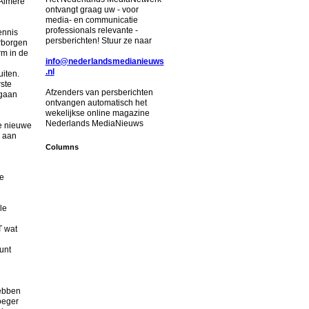
 Almere
ontvangt graag uw - voor
media- en communicatie
professionals relevante -
ennis
persberichten! Stuur ze naar
erborgen
rm in de
info@nederlandsmedianieuws
.nl
iten.
ste
Afzenders van persberichten
 gaan
ontvangen automatisch het
wekelijkse online magazine
Nederlands MediaNieuws
de nieuwe
n aan
Columns
e
le
T wat
unt
hebben
oeger