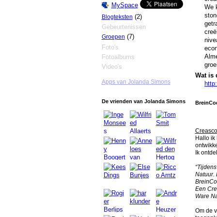
MySpace
We k
ston
(2)
Blogteksten
getr
Gebeurtenissen
creë
(7)
Groepen
nive
Foto's
econ
Alme
Fotoalbums
groe
Video's
Wat is 
Apps van Jolanda Simons
http
De vrienden van Jolanda Simons
BreinCo
Creasco
Hallo ik
ontwikke
Ik ontde
“Tijdens
Natuur.
BreinCod
Een Crea
Ware Nat
Om de v