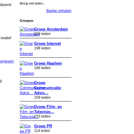
Bezig met laden...
lijvend
Badge ophalen
Groepen
Groep Amsterdam
229 leden
reatief
Groep Internet
198 leden
eergeven
Groep Haarlem
166 leden
!
Groep
Communicatie
Advis…
159 leden
Groep Film- en
Televisie…
153 leden
Groep PR
114 leden