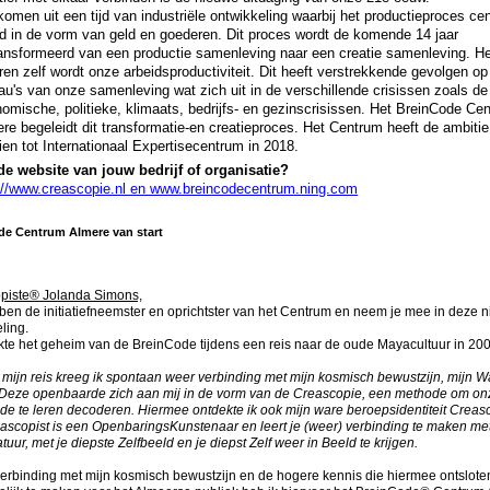
omen uit een tijd van industriële ontwikkeling waarbij het productieproces cen
d in de vorm van geld en goederen. Dit proces wordt de komende 14 jaar
ansformeerd van een productie samenleving naar een creatie samenleving. H
ren zelf wordt onze arbeidsproductiviteit. Dit heeft verstrekkende gevolgen op 
au's van onze samenleving wat zich uit in de verschillende crisissen zoals de
omische, politieke, klimaats, bedrijfs- en gezinscrisissen. Het BreinCode Ce
re begeleidt dit transformatie-en creatieproces. Het Centrum heeft de ambitie 
ien tot Internationaal Expertisecentrum in 2018.
de website van jouw bedrijf of organisatie?
://www.creascopie.nl en www.breincodecentrum.ning.com
de Centrum Almere van start
piste® Jolanda Simons,
 ben de initiatiefneemster en oprichtster van het Centrum en neem je mee in deze 
ling.
kte het geheim van de BreinCode tijdens een reis naar de oude Mayacultuur in 200
 mijn reis kreeg ik spontaan weer verbinding met mijn kosmisch bewustzijn, mijn W
 Deze openbaarde zich aan mij in de vorm van de Creascopie, een methode om on
e te leren decoderen. Hiermee ontdekte ik ook mijn ware beroepsidentiteit Creasc
scopist is een OpenbaringsKunstenaar en leert je (weer) verbinding te maken met
uur, met je diepste Zelfbeeld en je diepst Zelf weer in Beeld te krijgen.
erbinding met mijn kosmisch bewustzijn en de hogere kennis die hiermee ontslote