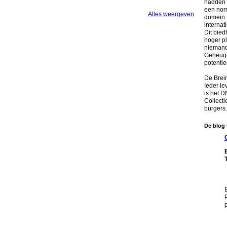
hadden w
een norm
Alles weergeven
domein. 
internat
Dit bie
hoger p
niemand
Geheugen
potenti
De Brei
Ieder le
is het 
Collecti
burgers.
De blog