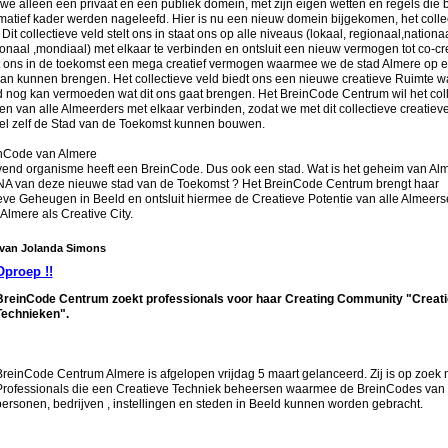
e alleen een privaat en een publiek domein, met zijn eigen wetten en regels die 
atief kader werden nageleefd. Hier is nu een nieuw domein bijgekomen, het colle
Dit collectieve veld stelt ons in staat ons op alle niveaus (lokaal, regionaal,nationaa
ionaal ,mondiaal) met elkaar te verbinden en ontsluit een nieuw vermogen tot co-cr
dt ons in de toekomst een mega creatief vermogen waarmee we de stad Almere op 
lan kunnen brengen. Het collectieve veld biedt ons een nieuwe creatieve Ruimte 
 nog kan vermoeden wat dit ons gaat brengen. Het BreinCode Centrum wil het coll
 van alle Almeerders met elkaar verbinden, zodat we met dit collectieve creatiev
eel zelf de Stad van de Toekomst kunnen bouwen.
nCode van Almere
vend organisme heeft een BreinCode. Dus ook een stad. Wat is het geheim van Alm
DNA van deze nieuwe stad van de Toekomst ? Het BreinCode Centrum brengt haar
eve Geheugen in Beeld en ontsluit hiermee de Creatieve Potentie van alle Almeers
Almere als Creative City.
 van Jolanda Simons
Oproep !!
BreinCode Centrum zoekt professionals voor haar Creating Community "Creat
Technieken".
BreinCode Centrum Almere is afgelopen vrijdag 5 maart gelanceerd. Zij is op zoek 
Professionals die een Creatieve Techniek beheersen waarmee de BreinCodes van
personen, bedrijven , instellingen en steden in Beeld kunnen worden gebracht.