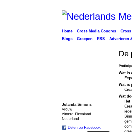
Home
Cross Media Congres
Cross
Blogs
Groepen
RSS
Adverteren 
De 
Profielg
Wat is 
Expe
Wat is 
Crea
Wat doe
Het 
Jolanda Simons
Crea
Vrouw
iede
Almere, Flevoland
Binn
Nederland
geme
comm
Delen op Facebook
crea