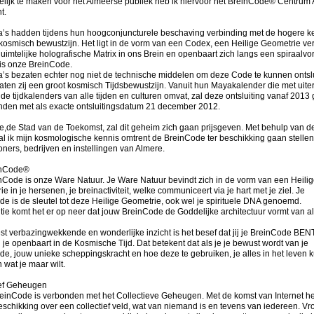
elijk te maken voor het Almeerse publiek heb ik hiervoor het BreinCode® Centrum
t.
’s hadden tijdens hun hoogconjuncturele beschaving verbinding met de hogere k
kosmisch bewustzijn. Het ligt in de vorm van een Codex, een Heilige Geometrie v
uimtelijke holografische Matrix in ons Brein en openbaart zich langs een spiraalvo
t is onze BreinCode.
’s bezaten echter nog niet de technische middelen om deze Code te kunnen ontslu
ten zij een groot kosmisch Tijdsbewustzijn. Vanuit hun Mayakalender die met uiter
 de tijdkalenders van alle tijden en culturen omvat, zal deze ontsluiting vanaf 2013
inden met als exacte ontsluitingsdatum 21 december 2012.
e,de Stad van de Toekomst, zal dit geheim zich gaan prijsgeven. Met behulp van 
l ik mijn kosmologische kennis omtrent de BreinCode ter beschikking gaan stelle
oners, bedrijven en instellingen van Almere.
inCode®
Code is onze Ware Natuur. Je Ware Natuur bevindt zich in de vorm van een Heilig
e in je hersenen, je breinactiviteit, welke communiceert via je hart met je ziel. Je
e is de sleutel tot deze Heilige Geometrie, ook wel je spirituele DNA genoemd.
tie komt het er op neer dat jouw BreinCode de Goddelijke architectuur vormt van al
t verbazingwekkende en wonderlijke inzicht is het besef dat jij je BreinCode BEN
 je openbaart in de Kosmische Tijd. Dat betekent dat als je je bewust wordt van je
e, jouw unieke scheppingskracht en hoe deze te gebruiken, je alles in het leven k
 wat je maar wilt.
ief Geheugen
einCode is verbonden met het Collectieve Geheugen. Met de komst van Internet 
eschikking over een collectief veld, wat van niemand is en tevens van iedereen. Vr