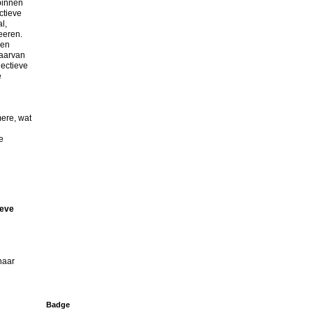
binnen
ctieve
l,
eeren.
een
waarvan
ectieve
e
ere, wat
e
ieve
naar
Badge