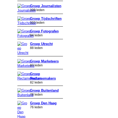
Groep Journalisten
109 leden
Groep Tijdschriften
103 leden
Groep Fotografen
94 leden
Groep Utrecht
88 leden
Groep Marketeers
83 leden
Groep
Reclamemakers
82 leden
Groep Buitenland
76 leden
Groep Den Haag
76 leden