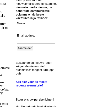
Meld je aan voor de
traal
nieuwsbrief! Iedere dinsdag het
nieuwste media nieuws
, de
scherpste communicatie
et
columns
en de
beste
alle
vacatures
in jouw inbox
Naam:
ntrum
uit te
Email addres:
Bestaande en nieuwe leden
krijgen de nieuwsbrief
nieuwste
automatisch toegestuurd (opt-
out)
4 :
Klik hier voor de meest
are
recente nieuwsbrief
ze
opiste.
 je
Stuur ons uw persberichten!
n werd
Het Nederlands MediaNetwerk