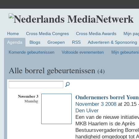
Home
Cross Media Congres
Cross Media Awards
Mijn pa
Agenda
Blogs
Groepen
RSS
Adverteren & Sponsoring
Komende gebeurtenissen
Voltooide evenementen
Mijn gebeurten
Alle borrel gebeurtenissen
(4)
November 3
Ondernemers borrel You
Maandag
November 3 2008
at 20.15
Den Uiver
Een van de nieuwe initiati
MKB Haarlem is de Après
Bestuursvergadering Borrel
handigheid omgedoopt tot A