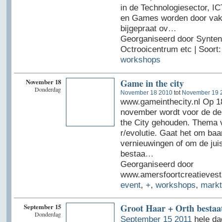
in de Technologiesector, I
en Games worden door vak
bijgepraat ov
…
Georganiseerd door Synten
Octrooicentrum etc | Soort
workshops
November 18
Game in the city
Donderdag
November 18 2010
tot
November 19 
www.gameinthecity.nl Op 1
november wordt voor de de
the City gehouden. Thema 
r/evolutie. Gaat het om ba
vernieuwingen of om de juis
bestaa
…
Georganiseerd door
www.amersfoortcreatievestad
event
,
+
,
workshops
,
markt
September 15
Groot Haar + Orth bestaat
Donderdag
September 15 2011
hele da