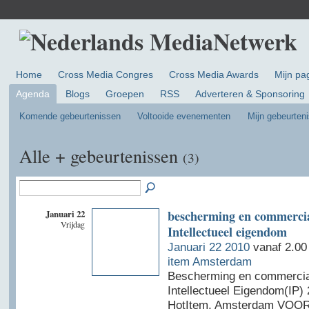
Home
Cross Media Congres
Cross Media Awards
Mijn pa
Agenda
Blogs
Groepen
RSS
Adverteren & Sponsoring
Komende gebeurtenissen
Voltooide evenementen
Mijn gebeurten
Alle + gebeurtenissen
(3)
Januari 22
bescherming en commercia
Vrijdag
Intellectueel eigendom
Januari 22 2010
vanaf 2.00
item Amsterdam
Bescherming en commercial
Intellectueel Eigendom(IP)
HotItem, Amsterdam VOOR