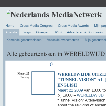
Home
Cross Media Congres
Cross Media Awards
Mijn pa
Agenda
Blogs
Groepen
RSS
Adverteren & Sponsoring
Komende gebeurtenissen
Voltooide evenementen
Mijn gebeurten
Alle gebeurtenissen in WERELDWIJ
Maart 22
WERELDWIJDE UITZE
Zondag
"TUNNEL VISION" AL
ENGLISH
Maart 22 2009
van 18.00 t
bij 19.00 –
WERELDWIJD
“Tunnel Vision” A televisio
about the reviving of ancien