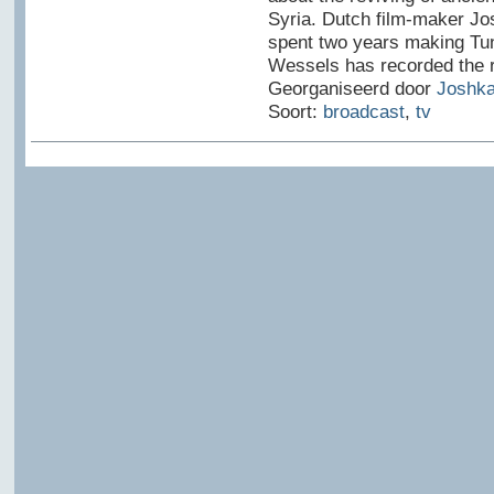
Syria. Dutch film-maker J
spent two years making Tun
Wessels has recorded the r
Georganiseerd door
Joshk
Soort:
broadcast
,
tv